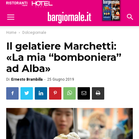
Ristoranti
Hoteldomani
Home
Dolcegiornale
Il gelatiere Marchetti:
«La mia “bomboniera”
ad Alba»
Di
Ernesto Brambilla
-
25 Giugno 2019