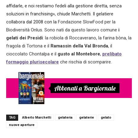
affidarle, e noi restiamo fedeli alla gestione diretta, senza
soluzioni in franchising», chiude Marchetti. Il gelatiere
collabora dal 2008 con la
Fondazione SlowFood per la
Biodiversità Onlus. Sono nati da questo lavoro comune
i
gelati dei Presìdi
: la robiola di Roccaverano, la farina bòna, la
fragola di Tortona e il
Ramassin della Val Bronda
, il
cioccolato Chontalpa e il
gusto al Montebore
,
prelibato
formaggio plurisecolare
che rischia di scomparire.
Abbonati a Bargiornale
TAG
Alberto Marchetti
gelateria
gelaterie
gelato
nuove aperture