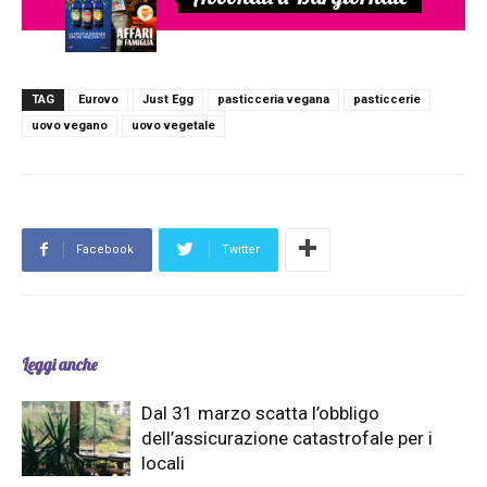
TAG
Eurovo
Just Egg
pasticceria vegana
pasticcerie
uovo vegano
uovo vegetale
Facebook
Twitter
Leggi anche
Dal 31 marzo scatta l’obbligo
dell’assicurazione catastrofale per i
locali