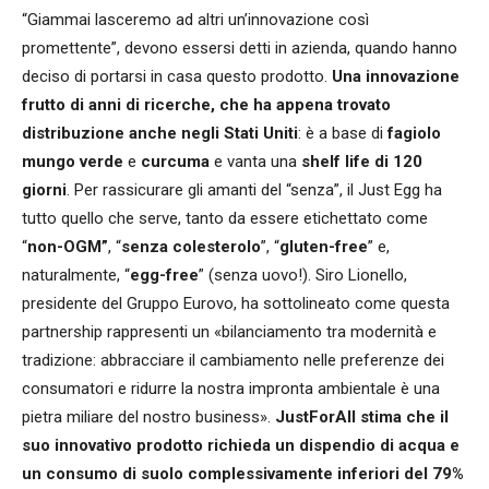
“Giammai lasceremo ad altri un’innovazione così
promettente”, devono essersi detti in azienda, quando hanno
deciso di portarsi in casa questo prodotto.
Una innovazione
frutto di anni di ricerche, che ha appena trovato
distribuzione anche negli Stati Uniti
: è a base di
fagiolo
mungo verde
e
curcuma
e vanta una
shelf life di 120
giorni
. Per rassicurare gli amanti del “senza”, il Just Egg ha
tutto quello che serve, tanto da essere etichettato come
“
non-OGM”
, “
senza colesterolo
”, “
gluten-free
” e,
naturalmente, “
egg-free
” (senza uovo!). Siro Lionello,
presidente del Gruppo Eurovo, ha sottolineato come questa
partnership rappresenti un «bilanciamento tra modernità e
tradizione: abbracciare il cambiamento nelle preferenze dei
consumatori e ridurre la nostra impronta ambientale è una
pietra miliare del nostro business».
JustForAll stima che il
suo innovativo prodotto richieda un dispendio di acqua e
un consumo di suolo complessivamente inferiori del 79%