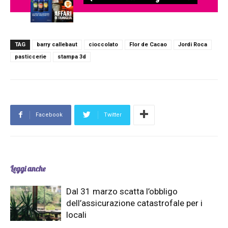
TAG
barry callebaut
cioccolato
Flor de Cacao
Jordi Roca
pasticcerie
stampa 3d
Facebook
Twitter
Leggi anche
Dal 31 marzo scatta l’obbligo
dell’assicurazione catastrofale per i
locali