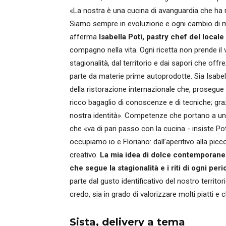
«La nostra è una cucina di avanguardia che ha rad
Siamo sempre in evoluzione e ogni cambio di men
afferma
Isabella Potì, pastry chef del locale
compagno nella vita. Ogni ricetta non prende il 
stagionalità, dal territorio e dai sapori che of
parte da materie prime autoprodotte. Sia Isabe
della ristorazione internazionale che, prosegu
ricco bagaglio di conoscenze e di tecniche; gra
nostra identità». Competenze che portano a una
che «va di pari passo con la cucina - insiste Pot
occupiamo io e Floriano: dall’aperitivo alla pi
creativo.
La mia idea di dolce contemporaneo
che segue la stagionalità e i riti di ogni per
parte dal gusto identificativo del nostro territor
credo, sia in grado di valorizzare molti piatti e 
Sista, delivery a tema