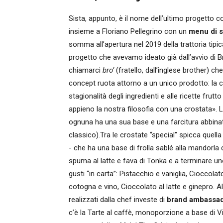
Sista, appunto, è il nome dell’ultimo progetto c
insieme a Floriano Pellegrino con un
menu di so
somma all’apertura nel 2019 della trattoria tip
progetto che avevamo ideato già dall’avvio di Br
chiamarci
bro’
(fratello, dall’inglese brother) c
concept ruota attorno a un unico prodotto: la cr
stagionalità degli ingredienti e alle ricette frut
appieno la nostra filosofia con una crostata». 
ognuna ha una sua base e una farcitura abbinat
classico).Tra le crostate “special” spicca quella
- che ha una base di frolla sablé alla mandorla 
spuma al latte e fava di Tonka e a terminare uno
gusti “in carta”: Pistacchio e vaniglia, Ciocco
cotogna e vino, Cioccolato al latte e ginepro. Alt
realizzati dalla chef investe di
brand ambassad
c’è la Tarte al caffè, monoporzione a base di 