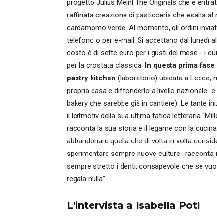
progetto Julius Meinl The Originals che è entrata 
raffinata creazione di pasticceria che esalta a
cardamomo verde. Al momento, gli ordini inviati
telefono o per e-mail. Si accettano dal lunedì al v
costo è di sette euro per i gusti del mese - i cu
per la crostata classica.
In questa prima fase 
pastry kitchen
(laboratorio) ubicata a Lecce, m
propria casa e diffonderlo a livello nazionale e 
bakery che sarebbe già in cantiere). Le tante in
il leitmotiv della sua ultima fatica letteraria “M
racconta la sua storia e il legame con la cucina
abbandonare quella che di volta in volta consider
sperimentare sempre nuove culture -racconta ne
sempre stretto i denti, consapevole che se vuoi
regala nulla”.
L'intervista a Isabella Potì