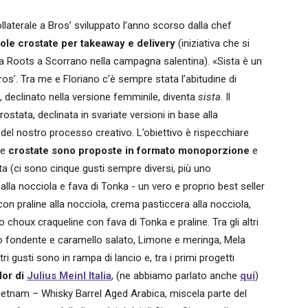
ollaterale a Bros’ sviluppato l’anno scorso dalla chef
le crostate per takeaway e delivery
(iniziativa che si
ica Roots a Scorrano nella campagna salentina). «Sista è un
os’. Tra me e Floriano c’è sempre stata l’abitudine di
he, declinato nella versione femminile, diventa
sista
. Il
ostata, declinata in svariate versioni in base alla
to del nostro processo creativo. L’obiettivo è rispecchiare
Le
crostate sono proposte in formato monoporzione
e
a (ci sono cinque gusti sempre diversi, più uno
 alla nocciola e fava di Tonka - un vero e proprio best seller
con praline alla nocciola, crema pasticcera alla nocciola,
 choux craqueline con fava di Tonka e praline. Tra gli altri
lato fondente e caramello salato, Limone e meringa, Mela
ri gusti sono in rampa di lancio e, tra i primi progetti
or di
Julius Meinl Italia
, (ne abbiamo parlato anche
qui
)
Vietnam – Whisky Barrel Aged Arabica, miscela parte del