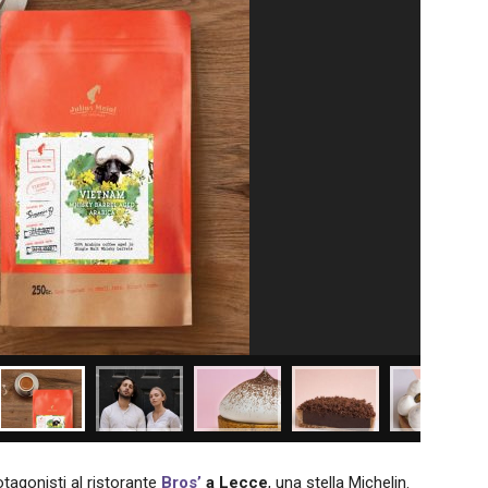
rotagonisti al ristorante
Bros’
a Lecce
, una stella Michelin.