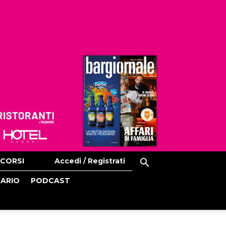
Ristoranti
Hoteldomani
CORSI
Accedi / Registrati
CARIO
PODCAST