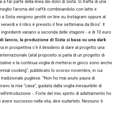
a far parte della linea dei dolci di Sista. Si tratta di una
l meglio l’aroma del caffè combinandolo con latte e
 a Sista vengono gestiti on line su Instagram oppure al
enerdì e il ritiro è previsto il fine settimana da Bros’. Il
i ingredienti variano a seconda delle stagioni - e di 10 euro
di lancio, la produzione di Sista si basa su una dark
a in prospettiva c’è il desiderio di dare al progetto una
internazionale (atal proposito si parla di un progetto di
iziative e la continua voglia di mettersi in gioco sono anche
illennial cooking”, pubblicato lo scorso novembre, in cui
 tradizionale pugliese. “Non ho mai avuto paura di
avo la mia “casa”, guidata dalla voglia inesauribile di
ll’introduzione -. Forte del mio spirito di adattamento ho
 avere successo nella vita, devi sudartelo. Nessuno ti