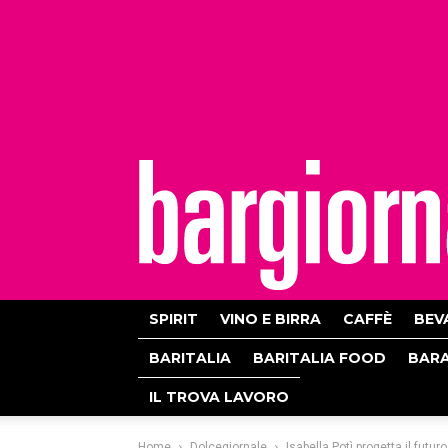
bargiornale
SPIRIT
VINO E BIRRA
CAFFÈ
BEV
BARITALIA
BARITALIA FOOD
BAR
IL TROVA LAVORO
Home
Dolcegiornale
Isabella Potì progetta il futur