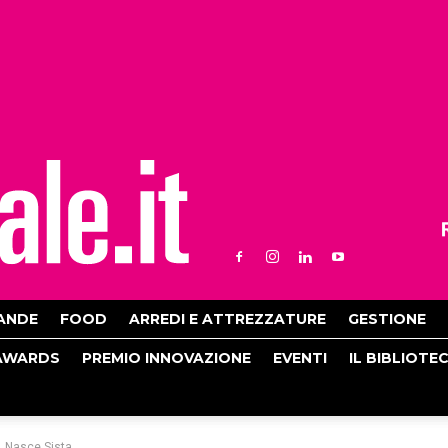
ANDE
FOOD
ARREDI E ATTREZZATURE
GESTIONE
AWARDS
PREMIO INNOVAZIONE
EVENTI
IL BIBLIOTE
o. Nasce Sista