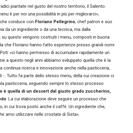
ici piantate nel gusto del nostro territorio, il Salento.
u è per noi una possibilità in più per migliorarci»,
che conduce con
Floriano Pellegrino
, chef patron e suo
via da un ingrediente o da una tecnica, ma dalla
fre; su questo vengono costruiti i menu, composti in buona
lla che Floriano hanno fatto esperienze presso grandi nomi
e Potì: «ci hanno permesso di accumulare rapidamente un
zie a questo negli anni abbiamo sviluppato quella che è la
 continua ricerca e innovazione anche nella pasticceria,
ì -. Tutto fa parte dello stesso menu, della cui creazione ci
ccola pasticceria, seguendo sempre lo stesso processo
 è quella di un dessert dal giusto grado zuccherino,
iodo
. La cui elaborazione deve seguire un processo che
io, in cui trova posto anche il caffè. Un ingrediente che,
che amo utilizzare nelle crostate di Sista».