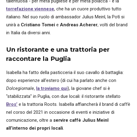
talentuosa - per metà pugliese e per metà polacca - e la
torrefazione viennese
, che ha un cuore produttivo tutto
italiano. Nel suo ruolo di ambassador Julius Meinl, la Potì si
unirà a
Cristiano Tomei
e
Andreas Acherer
, volti del brand
in Italia da diversi anni.
Un ristorante e una trattoria per
raccontare la Puglia
Isabella ha fatto della pasticceria il suo cavallo di battaglia:
dopo esperienze all'estero (di cui ha parlato anche con
Dolcegiornale
,
la troviamo qui
), la giovane chef si è
"stabilizzata" in Puglia, con due locali: il ristorante stellato
Bros’
e la trattoria Roots. Isabella affiancherà il brand di caffè
nel corso del 2021 in occasione di eventi e iniziative di
comunicazione, oltre a
servire caffè Julius Meinl
all’interno dei propri locali
.