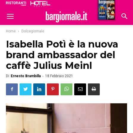
Ristoranti
Hoteldomani
Home
Dolcegiornale
Isabella Potì è la nuova
brand ambassador del
caffè Julius Meinl
Di
Ernesto Brambilla
-
18 Febbraio 2021