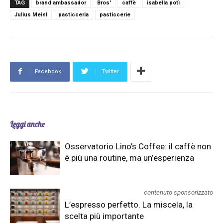
TAG
brand ambassador
Bros'
caffè
isabella potì
Julius Meinl
pasticceria
pasticcerie
Facebook
Twitter
Leggi anche
Osservatorio Lino’s Coffee: il caffè non
è più una routine, ma un’esperienza
contenuto sponsorizzato
L’espresso perfetto. La miscela, la
scelta più importante