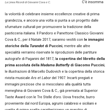
C'è insomma
La Linea Ricordi di Giovanni Cova e C.
la volontà di celebrare insieme eccellenze creative di prima
grandezza, e ancora una volta si punta a un progetto dalle
sfumature culturali per promuovere la tradizione della
pasticceria italiana. Il Pandoro e Panettone Classico Giovanni
Cova & C., per il Natale 2017, saranno vestiti con
le immagini
storiche della
Turandot
di Puccini
, mentre alle altre
specialità verranno riservate le riproduzioni delle partiture
autografe di Paganini del 1817, l
a copertina del libretto della
prima assoluta della
Madama Butterfly
di Giacomo Puccini
,
le illustrazioni di Marcello Dudovich e la copertina della storica
rivista musicale
Ars et Labor
del 1907. Incarti pregiati e
immagini preziose che si mescolano alla qualità tutta
meneghina di Giovanni Cova & C., già premiata al Superior
Taste Award con le Tre Stelle d’oro. Uova fresche, burro
proveniente dal nord Europa, agrumi calabresi e siciliani e
uvetta di prima scelta caratterizzano un marchio di