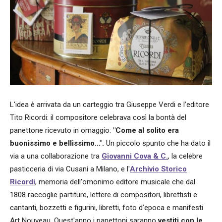
L'idea è arrivata da un carteggio tra Giuseppe Verdi e l’editore
Tito Ricordi: il compositore celebrava così la bontà del
panettone ricevuto in omaggio:
"Come al solito era
buonissimo e bellissimo...".
Un piccolo spunto che ha dato il
via a una collaborazione tra
Giovanni Cova & C.
, la celebre
pasticceria di via Cusani a Milano, e l'
Archivio Storico
Ricordi
, memoria dell'omonimo editore musicale che dal
1808 raccoglie partiture, lettere di compositori, librettisti e
cantanti, bozzetti e figurini, libretti, foto d’epoca e manifesti
Art Nouveau. Quest'anno i panettoni saranno
vestiti con le