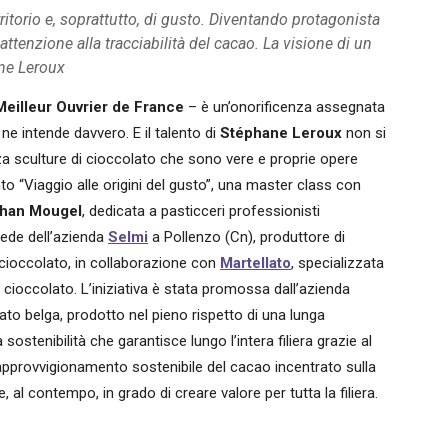
rritorio e, soprattutto, di gusto. Diventando protagonista
 attenzione alla tracciabilità del cacao. La visione di un
ane Leroux
Meilleur Ouvrier de France
– è un’onorificenza assegnata
ne intende davvero. E il talento di
Stéphane Leroux
non si
izza sculture di cioccolato che sono vere e proprie opere
nto “Viaggio alle origini del gusto”, una master class con
than Mougel
, dedicata a pasticceri professionisti
 sede dell’azienda
Selmi
a Pollenzo (Cn), produttore di
 cioccolato, in collaborazione con
Martellato
, specializzata
l cioccolato. L’iniziativa è stata promossa dall’azienda
ato belga, prodotto nel pieno rispetto di una lunga
 sostenibilità che garantisce lungo l’intera filiera grazie al
provvigionamento sostenibile del cacao incentrato sulla
 al contempo, in grado di creare valore per tutta la filiera.