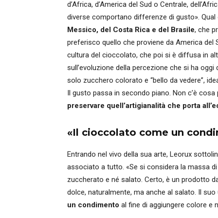
d’Africa, d’America del Sud o Centrale, dell’Afr
diverse comportano differenze di gusto». Qual è
Messico, del Costa Rica e del Brasile
, che p
preferisco quello che proviene da America del Su
cultura del cioccolato, che poi si è diffusa in 
sull’evoluzione della percezione che si ha oggi de
solo zucchero colorato e “bello da vedere”, ide
Il gusto passa in secondo piano. Non c’è cosa p
preservare quell’artigianalità che porta all’
«Il cioccolato come un cond
Entrando nel vivo della sua arte, Leorux sottol
associato a tutto. «Se si considera la massa di
zuccherato e né salato. Certo, è un prodotto da
dolce, naturalmente, ma anche al salato. Il suo
un condimento
al fine di aggiungere colore e