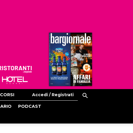
Ristoranti
Hoteldomani
CORSI
Accedi / Registrati
CARIO
PODCAST