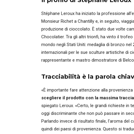
Il profilo di Stéphane Leroux
Stéphane Leroux ha iniziato la professione all
Monsieur Richet a Chantilly e, in seguito, viagg
produzione di cioccolato. È stato due volte cam
Chocolatier. Tra gli altri trionfi, ha vinto il tr
mondo negli Stati Uniti: medaglia di bronzo ne
internazionali per le sue sculture artistiche di 
rappresentante e mastro dimostratore di Belco
Tracciabilità è la parola chia
«È importante fare attenzione alla provenienza 
scegliere il prodotto con la massima tracciab
spiegato Leroux. «Certo, le grandi richieste in
oggi discriminante che non può passare in seco
Parlando invece di risultato finale, l’aroma del 
quindi dei paesi di provenienza. Questo si trad