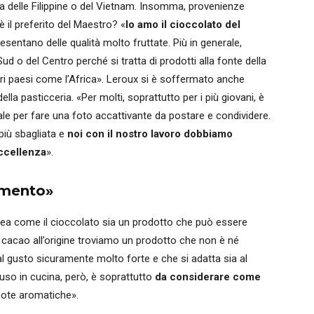
ica delle Filippine o del Vietnam. Insomma, provenienze
 il preferito del Maestro? «
Io amo il cioccolato del
resentano delle qualità molto fruttate. Più in generale,
d o del Centro perché si tratta di prodotti alla fonte della
altri paesi come l’Africa». Leroux si è soffermato anche
lla pasticceria. «Per molti, soprattutto per i più giovani, è
ale per fare una foto accattivante da postare e condividere.
iù sbagliata e
noi con il nostro lavoro dobbiamo
eccellenza
».
imento»
inea come il cioccolato sia un prodotto che può essere
 cacao all’origine troviamo un prodotto che non è né
l gusto sicuramente molto forte e che si adatta sia al
 uso in cucina, però, è soprattutto
da considerare come
 note aromatiche».