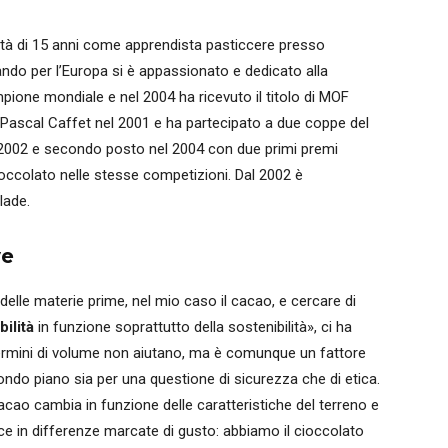
'età di 15 anni come apprendista pasticcere presso
iando per l’Europa si è appassionato e dedicato alla
pione mondiale e nel 2004 ha ricevuto il titolo di MOF
ofeo Pascal Caffet nel 2001 e ha partecipato a due coppe del
l 2002 e secondo posto nel 2004 con due primi premi
cioccolato nelle stesse competizioni. Dal 2002 è
lade.
ve
delle materie prime, nel mio caso il cacao, e cercare di
ilità
in funzione soprattutto della sostenibilità», ci ha
 termini di volume non aiutano, ma è comunque un fattore
ndo piano sia per una questione di sicurezza che di etica.
cacao cambia in funzione delle caratteristiche del terreno e
uce in differenze marcate di gusto: abbiamo il cioccolato