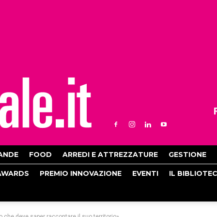
ANDE
FOOD
ARREDI E ATTREZZATURE
GESTIONE
AWARDS
PREMIO INNOVAZIONE
EVENTI
IL BIBLIOTE
 che deve saper raccontare il suo territorio»