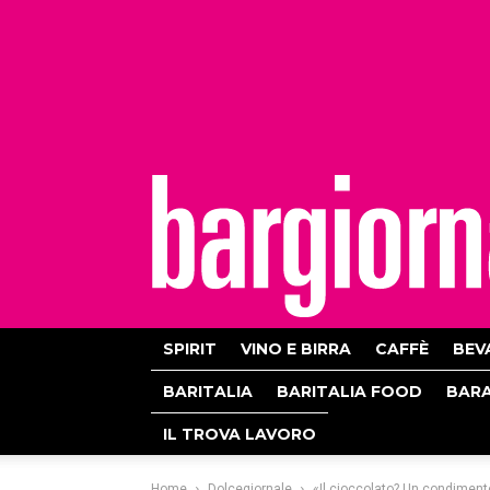
bargiornale
SPIRIT
VINO E BIRRA
CAFFÈ
BEV
BARITALIA
BARITALIA FOOD
BAR
IL TROVA LAVORO
Home
Dolcegiornale
«Il cioccolato? Un condimento