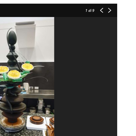
1
di 9