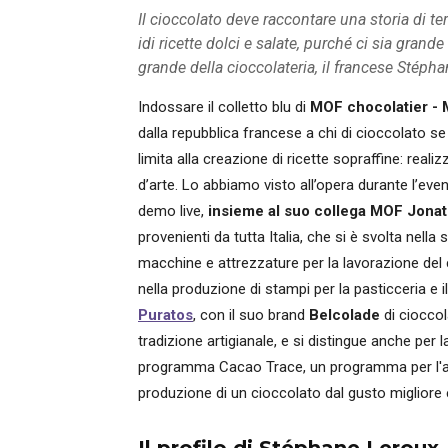
Il cioccolato deve raccontare una storia di te
idi ricette dolci e salate, purché ci sia grande
grande della cioccolateria, il francese Stéph
Indossare il colletto blu di
MOF chocolatier - 
dalla repubblica francese a chi di cioccolato se 
limita alla creazione di ricette sopraffine: real
d’arte. Lo abbiamo visto all’opera durante l’eve
demo live,
insieme al suo collega MOF Jona
provenienti da tutta Italia, che si è svolta nella
macchine e attrezzature per la lavorazione del
nella produzione di stampi per la pasticceria e i
Puratos
, con il suo brand
Belcolade
di cioccol
tradizione artigianale, e si distingue anche per la
programma Cacao Trace, un programma per l'ap
produzione di un cioccolato dal gusto migliore e,