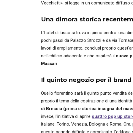
Vecchietti», si legge in un comunicato diffuso d
Una dimora storica recenteme
L'hotel di lusso si trova in pieno centro: una di
pochi passi da Palazzo Strozzi e da via Tornabu
lavori di ampliamento, conclusi proprio quest'an
nell'edificio adiacente e che ospiterà il
nuovo pu
Massari
.
Il quinto negozio per il bran
Quello fiorentino sarà il quinto punto vendita del
proprio il tema della costruzione di una identità
di Brescia (prima e storica insegna del mae
invece, l'iniziativa di aprire
quattro pop up stor
italiane: Torino, Venezia, Bologna e Roma. Ora, p
questo periodo difficile e complicato, l'editoria 