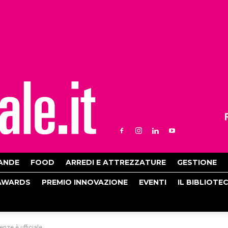
ANDE
FOOD
ARREDI E ATTREZZATURE
GESTIONE
AWARDS
PREMIO INNOVAZIONE
EVENTI
IL BIBLIOTE
renze è ufficiale