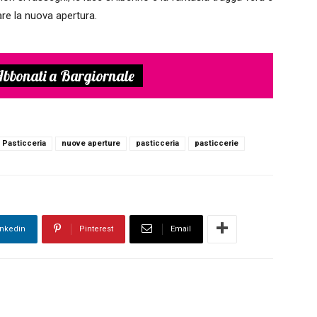
are la nuova apertura.
bbonati a Bargiornale
a Pasticceria
nuove aperture
pasticceria
pasticcerie
inkedin
Pinterest
Email