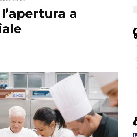
 l’apertura a
iale
G