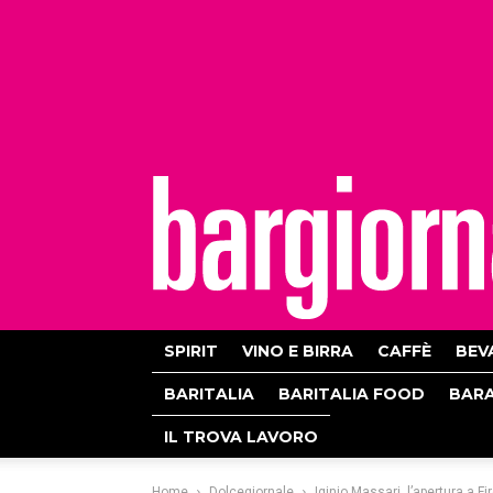
bargiornale
SPIRIT
VINO E BIRRA
CAFFÈ
BEV
BARITALIA
BARITALIA FOOD
BAR
IL TROVA LAVORO
Home
Dolcegiornale
Iginio Massari, l’apertura a Fi