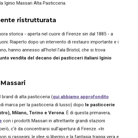
a Iginio Massari Alta Pasticceria.
nte ristrutturata
mora storica - aperta nel cuore di Firenze sin dal 1885 - a
oni. Riaperto dopo un intervento di restauro importante e i
no, hanno annesso all'hotel l'ala Bristol, che si trova
nto vendita del decano dei pasticceri italiani Iginio
d Massari
 brand di alta pasticceria (
qui abbiamo approfondito
 di marca per la pasticceria di lusso) dopo
le pasticcerie
stro), Milano, Torino e Verona
. È di questa primavera,
e
con i prodotti Massari in altrettante grandi stazioni
erò, c'è da concentrarsi sull'apertura di Firenze. «In
non si rassegni, le idee si liberino e la fantasia tragga vera e