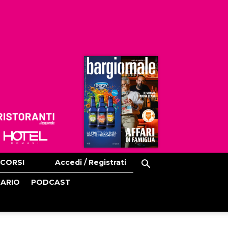
Ristoranti
Hoteldomani
CORSI
Accedi / Registrati
CARIO
PODCAST