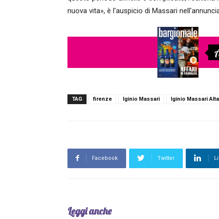
nuova vita», è l'auspicio di Massari nell'annunci
A
TAG
firenze
Iginio Massari
Iginio Massari Alt
Facebook
Twitter
L
Leggi anche