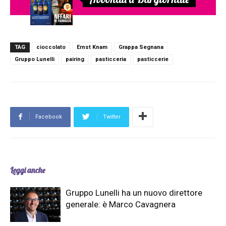
TAG
cioccolato
Ernst Knam
Grappa Segnana
Gruppo Lunelli
pairing
pasticceria
pasticcerie
Facebook
Twitter
Leggi anche
Gruppo Lunelli ha un nuovo direttore
generale: è Marco Cavagnera