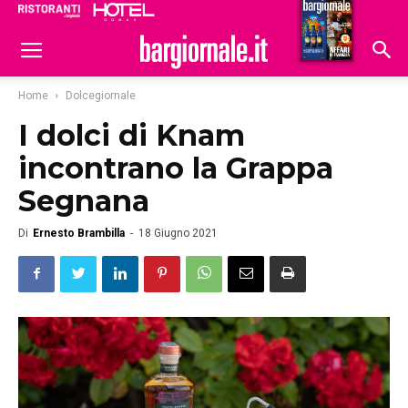
Ristoranti
Hoteldomani
Home
Dolcegiornale
I dolci di Knam
incontrano la Grappa
Segnana
Di
Ernesto Brambilla
-
18 Giugno 2021