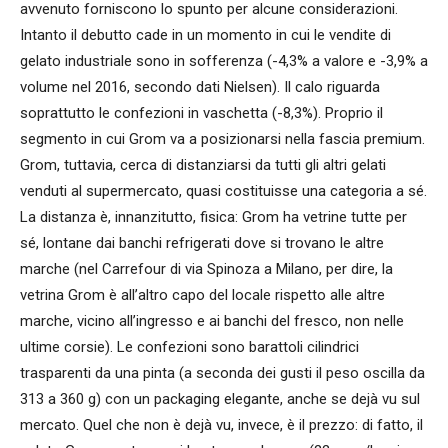
avvenuto forniscono lo spunto per alcune considerazioni.
Intanto il debutto cade in un momento in cui le vendite di
gelato industriale sono in sofferenza (-4,3% a valore e -3,9% a
volume nel 2016, secondo dati Nielsen). Il calo riguarda
soprattutto le confezioni in vaschetta (-8,3%). Proprio il
segmento in cui Grom va a posizionarsi nella fascia premium.
Grom, tuttavia, cerca di distanziarsi da tutti gli altri gelati
venduti al supermercato, quasi costituisse una categoria a sé.
La distanza è, innanzitutto, fisica: Grom ha vetrine tutte per
sé, lontane dai banchi refrigerati dove si trovano le altre
marche (nel Carrefour di via Spinoza a Milano, per dire, la
vetrina Grom è all’altro capo del locale rispetto alle altre
marche, vicino all’ingresso e ai banchi del fresco, non nelle
ultime corsie). Le confezioni sono barattoli cilindrici
trasparenti da una pinta (a seconda dei gusti il peso oscilla da
313 a 360 g) con un packaging elegante, anche se dejà vu sul
mercato. Quel che non è dejà vu, invece, è il prezzo: di fatto, il