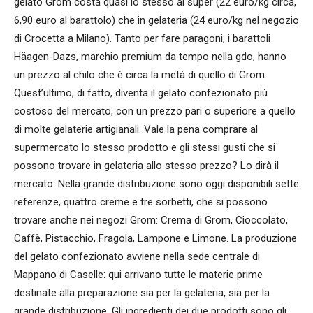
gelato Grom costa quasi lo stesso al super (22 euro/kg circa,
6,90 euro al barattolo) che in gelateria (24 euro/kg nel negozio
di Crocetta a Milano). Tanto per fare paragoni, i barattoli
Häagen-Dazs, marchio premium da tempo nella gdo, hanno
un prezzo al chilo che è circa la metà di quello di Grom.
Quest’ultimo, di fatto, diventa il gelato confezionato più
costoso del mercato, con un prezzo pari o superiore a quello
di molte gelaterie artigianali. Vale la pena comprare al
supermercato lo stesso prodotto e gli stessi gusti che si
possono trovare in gelateria allo stesso prezzo? Lo dirà il
mercato. Nella grande distribuzione sono oggi disponibili sette
referenze, quattro creme e tre sorbetti, che si possono
trovare anche nei negozi Grom: Crema di Grom, Cioccolato,
Caffè, Pistacchio, Fragola, Lampone e Limone. La produzione
del gelato confezionato avviene nella sede centrale di
Mappano di Caselle: qui arrivano tutte le materie prime
destinate alla preparazione sia per la gelateria, sia per la
grande distribuzione. Gli ingredienti dei due prodotti sono gli