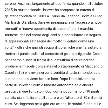
sereno. Anzi, era largamente atteso fin da quando, nell’ottobre
2015, la multinazionale Unilever ha comprato la catena di
gelaterie fondata nel 2003 a Torino da Federico Grom e Guido
Martinetti. Già allora, Unilever preannunciava “accesso a nuovi
mercati” e “nuove opportunità di crescita” per il marchio
torinese, che nel corso degli anni si è conquistato un seguito
di appassionati all’insegna del motto “Il gelato come una
volta” - oltre che uno strascico di polemiche che ha aiutato a
mettere i puntini sulle i al concetto di gelato artigianale. Grom,
per esempio, non si fregia di quest’ultima dicitura perché
produce le miscele congelate nello stabilimento di Mappano di
Caselle (To) e le invia nei punti vendita di tutto il mondo; solo
la mantecatura viene fatta in loco. Dopo l’acquisizione da
parte di Unilever, Grom è rimasta autonoma ed è ancora
gestita dai due fondatori. Oggi conta poco meno di 90 punti
vendita sia in Italia che all’estero e un fatturato di 30 milioni di
euro. Se l’ingresso nella gdo era atteso, le modalità con cui è