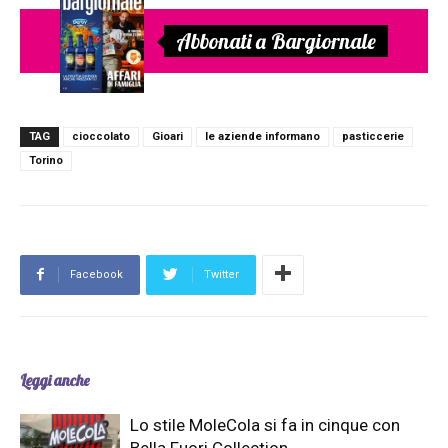
Abbonati a Bargiornale
TAG
cioccolato
Gioari
le aziende informano
pasticcerie
Torino
Facebook
Twitter
Leggi anche
Lo stile MoleCola si fa in cinque con
Bella Fuori Collection