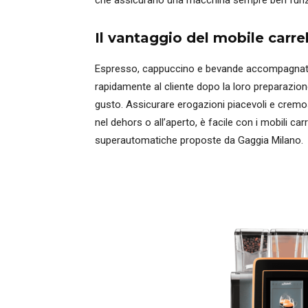
che assicurano una macchina sempre ben funz
Il vantaggio del mobile carre
Espresso, cappuccino e bevande accompagnate 
rapidamente al cliente dopo la loro preparazione, 
gusto. Assicurare erogazioni piacevoli e cremose
nel dehors o all’aperto, è facile con i mobili carr
superautomatiche proposte da Gaggia Milano.