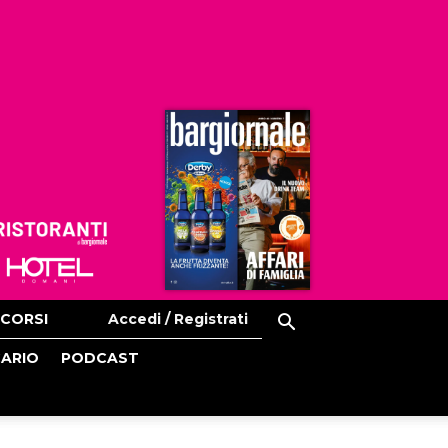
Ristoranti
Hoteldomani
CORSI
Accedi / Registrati
CARIO
PODCAST