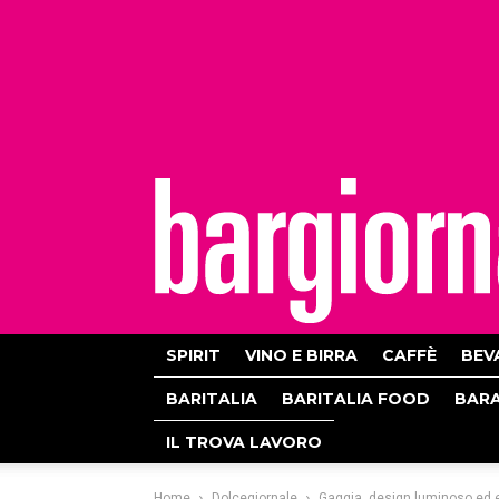
bargiornale
SPIRIT
VINO E BIRRA
CAFFÈ
BEV
BARITALIA
BARITALIA FOOD
BAR
IL TROVA LAVORO
Home
Dolcegiornale
Gaggia, design luminoso ed 