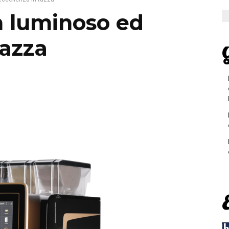
n luminoso ed
tazza
G