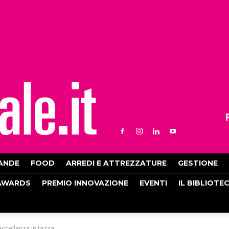
ANDE
FOOD
ARREDI E ATTREZZATURE
GESTIONE
AWARDS
PREMIO INNOVAZIONE
EVENTI
IL BIBLIOTE
eccellenza in tazza