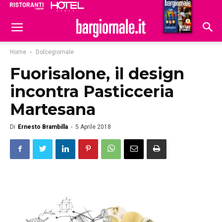
Ristoranti
Hoteldomani
Home
Dolcegiornale
Fuorisalone, il design
incontra Pasticceria
Martesana
Di
Ernesto Brambilla
-
5 Aprile 2018