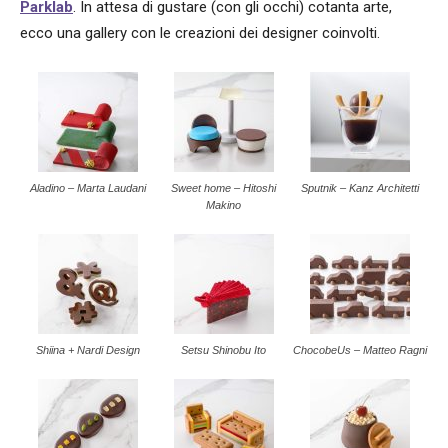
Parklab
. In attesa di gustare (con gli occhi) cotanta arte,
ecco una gallery con le creazioni dei designer coinvolti.
Aladino – Marta Laudani
Sweet home – Hitoshi
Sputnik – Kanz Architetti
Makino
Shiina + Nardi Design
Setsu Shinobu Ito
ChocobeUs – Matteo Ragni