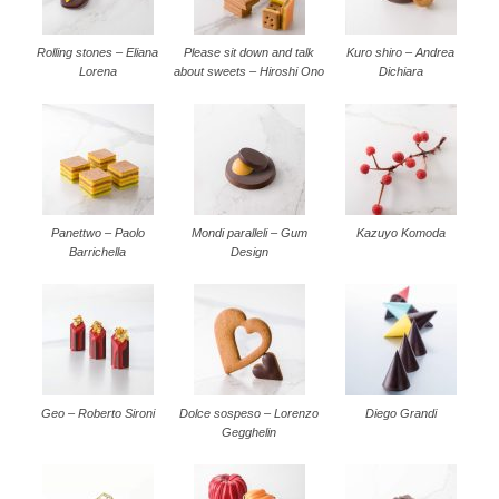
Rolling stones – Eliana
Please sit down and talk
Kuro shiro – Andrea
Lorena
about sweets – Hiroshi Ono
Dichiara
Panettwo – Paolo
Mondi paralleli – Gum
Kazuyo Komoda
Barrichella
Design
Geo – Roberto Sironi
Dolce sospeso – Lorenzo
Diego Grandi
Gegghelin