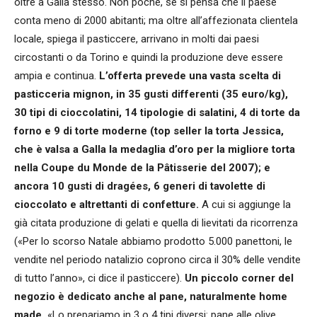
oltre a Galla stesso. Non poche, se si pensa che il paese
conta meno di 2000 abitanti; ma oltre all’affezionata clientela
locale, spiega il pasticcere, arrivano in molti dai paesi
circostanti o da Torino e quindi la produzione deve essere
ampia e continua.
L’offerta prevede una vasta scelta di
pasticceria mignon, in 35 gusti differenti (35 euro/kg),
30 tipi di cioccolatini, 14 tipologie di salatini, 4 di torte da
forno e 9 di torte moderne (top seller la torta Jessica,
che è valsa a Galla la medaglia d’oro per la migliore torta
nella Coupe du Monde de la Pâtisserie del 2007); e
ancora 10 gusti di dragées, 6 generi di tavolette di
cioccolato e altrettanti di confetture.
A cui si aggiunge la
già citata produzione di gelati e quella di lievitati da ricorrenza
(«Per lo scorso Natale abbiamo prodotto 5.000 panettoni, le
vendite nel periodo natalizio coprono circa il 30% delle vendite
di tutto l’anno», ci dice il pasticcere).
Un piccolo corner del
negozio è dedicato anche al pane, naturalmente home
made.
«Lo prepariamo in 3 o 4 tipi diversi: pane alle olive,