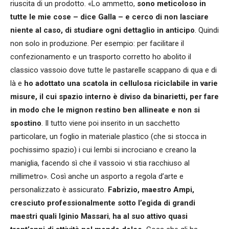
riuscita di un prodotto. «Lo ammetto,
sono meticoloso in
tutte le mie cose – dice Galla – e cerco di non lasciare
niente al caso, di studiare ogni dettaglio in anticipo
. Quindi
non solo in produzione. Per esempio: per facilitare il
confezionamento e un trasporto corretto ho abolito il
classico vassoio dove tutte le pastarelle scappano di qua e di
là e
ho adottato una scatola in cellulosa riciclabile in varie
misure, il cui spazio interno è diviso da binarietti, per fare
in modo che le mignon restino ben allineate e non si
spostino
. Il tutto viene poi inserito in un sacchetto
particolare, un foglio in materiale plastico (che si stocca in
pochissimo spazio) i cui lembi si incrociano e creano la
maniglia, facendo sì che il vassoio vi stia racchiuso al
millimetro». Così anche un asporto a regola d’arte e
personalizzato è assicurato.
Fabrizio, maestro Ampi,
cresciuto professionalmente sotto l’egida di grandi
maestri quali Iginio Massari
,
ha al suo attivo quasi