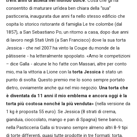
trent’anni di attività nel mondo dolce.
Cosa che gli ha
consentito di maturare un’idea ben chiara della “sua”
pasticceria, inaugurata due anni fa nello stesso edificio che
ospita lo storico ristorante di famiglia Le tre colombe (dal
1857), a San Sebastiano Po; un ritorno a casa, dopo due anni
di lavoro negli Stati Uniti (a San Francisco) dove la sua torta
Jessica - che nel 2007 ha vinto la Coupe du monde de la
pâtisserie - ha letteralmente spopolato. «Amo le competizioni
– dice Galla - alcune le ho fatte con Massari, altre per conto
mio, ma la vittoria a Lione con la
torta Jessica
è stato un
punto di svolta. Questo premio me lo sono sempre portato
dietro, ovviamente anche qui nel mio negozio.
Una torta che
è diventata da 11 anni il mio emblema e ancora oggi è la
torta più costosa nonché la più venduta»
(nella versione da
1 kg è proposta 55 euro). Se Jessica (8 strati di crema,
gianduia, cioccolato, mango e pan di Spagna) tiene banco,
nella Pasticceria Galla si trovano sempre almeno altri 8-9 tipi
di torte differenti, quasi tutte prodotte in tre formati: torta,