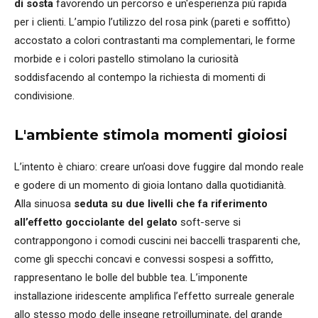
di sosta
favorendo un percorso e un'esperienza più rapida
per i clienti. L’ampio l’utilizzo del rosa pink (pareti e soffitto)
accostato a colori contrastanti ma complementari, le forme
morbide e i colori pastello stimolano la curiosità
soddisfacendo al contempo la richiesta di momenti di
condivisione.
L'ambiente stimola momenti gioiosi
L’intento è chiaro: creare un’oasi dove fuggire dal mondo reale
e godere di un momento di gioia lontano dalla quotidianità.
Alla sinuosa
seduta su due livelli che fa riferimento
all’effetto gocciolante del gelato
soft-serve si
contrappongono i comodi cuscini nei baccelli trasparenti che,
come gli specchi concavi e convessi sospesi a soffitto,
rappresentano le bolle del bubble tea. L’imponente
installazione iridescente amplifica l’effetto surreale generale
allo stesso modo delle insegne retroilluminate, del grande