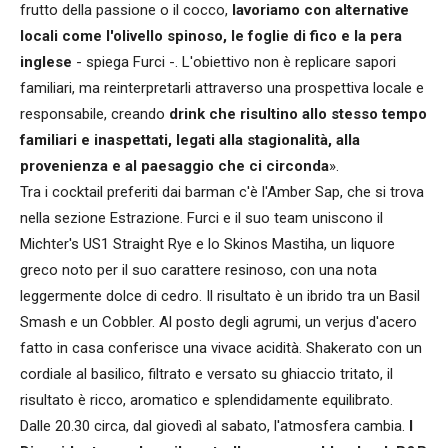
frutto della passione o il cocco,
lavoriamo con alternative
locali come l'olivello spinoso, le foglie di fico e la pera
inglese
- spiega Furci -. L'obiettivo non è replicare sapori
familiari, ma reinterpretarli attraverso una prospettiva locale e
responsabile, creando
drink che risultino allo stesso tempo
familiari e inaspettati, legati alla stagionalità, alla
provenienza e al paesaggio che ci circonda
».
Tra i cocktail preferiti dai barman c'è l'Amber Sap, che si trova
nella sezione Estrazione. Furci e il suo team uniscono il
Michter's US1 Straight Rye e lo Skinos Mastiha, un liquore
greco noto per il suo carattere resinoso, con una nota
leggermente dolce di cedro. Il risultato è un ibrido tra un Basil
Smash e un Cobbler. Al posto degli agrumi, un verjus d'acero
fatto in casa conferisce una vivace acidità. Shakerato con un
cordiale al basilico, filtrato e versato su ghiaccio tritato, il
risultato è ricco, aromatico e splendidamente equilibrato.
Dalle 20.30 circa, dal giovedì al sabato, l'atmosfera cambia.
I