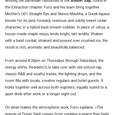
Among the bartender favourites is the
Amber Sap
, found in
the Extraction chapter. Furci and his team bring together
Michter's US1 Straight Rye and Skinos Mastiha, a Greek liqueur
known for its pine-forward, resinous and subtly sweet cedar
character, in a hybrid basil smash-cobbler. In place of citrus, a
house-made maple verjus lends bright, tart acidity. Shaken
with a basil cordial, strained and poured over crushed ice, the
result is rich, aromatic and beautifully balanced.
From around 8:30pm on Thursdays through Saturdays, the
energy shifts. Resident DJs take over with old-school rap,
classic R&B and soulful tracks, the lighting drops, and the
room fills with locals, creative regulars and hotel guests. It
holds together well across both registers, equally suited to a
quiet drink after work or a longer night out.
On what makes the atmosphere work, Furci explains: «The
energy of Dover Yard comes from creating a space that feels