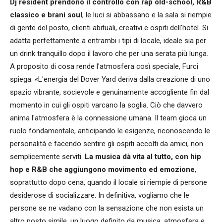
Dj resident prendono il controllo con rap old-school, R&B
classico e brani soul
, le luci si abbassano e la sala si riempie
di gente del posto, clienti abituali, creativi e ospiti dell'hotel. Si
adatta perfettamente a entrambi i tipi di locale, ideale sia per
un drink tranquillo dopo il lavoro che per una serata più lunga.
A proposito di cosa rende l'atmosfera così speciale, Furci
spiega: «L'energia del Dover Yard deriva dalla creazione di uno
spazio vibrante, socievole e genuinamente accogliente fin dal
momento in cui gli ospiti varcano la soglia. Ciò che davvero
anima l'atmosfera è la connessione umana. Il team gioca un
ruolo fondamentale, anticipando le esigenze, riconoscendo le
personalità e facendo sentire gli ospiti accolti da amici, non
semplicemente serviti.
La musica dà vita al tutto, con hip
hop e R&B che aggiungono movimento ed emozione
,
soprattutto dopo cena, quando il locale si riempie di persone
desiderose di socializzare. In definitiva, vogliamo che le
persone se ne vadano con la sensazione che non esista un
altro posto simile, un luogo definito da musica, atmosfera e