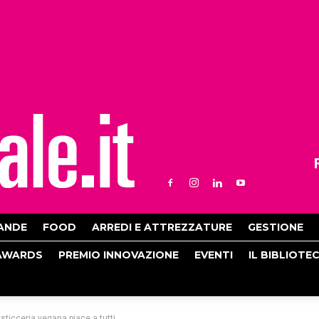
ANDE
FOOD
ARREDI E ATTREZZATURE
GESTIONE
AWARDS
PREMIO INNOVAZIONE
EVENTI
IL BIBLIOTE
ticceria vegana piace a tutti