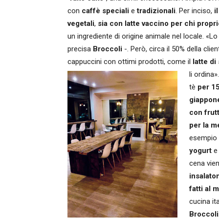
con
caffè speciali
e
tradizionali
. Per inciso,
i
vegetali
,
sia con latte vaccino per chi propr
un ingrediente di origine animale nel locale. «Lo
precisa
Broccoli
-. Però, circa il 50% della cli
cappuccini con ottimi prodotti, come il
latte di
li ordina».
tè
per 15
giappon
con frut
per la 
esempio
yogurt
e 
cena vien
insalato
fatti al
cucina it
Broccoli