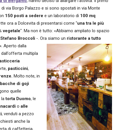
ta di Bergamo
, hanno deciso di allargare l'attività. Il primo
e di via Borgo Palazzo e si sono spostati in via Monte
con
150 posti a sedere
e un laboratorio di
100 mq
ette ora a Dolcevita di presentarsi come "
una tra le più
% vegetale
". Ma non è tutto: «Abbiamo ampliato lo spazio
 Stefano Broccoli
-. Ora siamo un
ristorante a tutto
».
Aperto dalla
dall'offerta multipla
asticceria
rte,
pasticcini
,
rrenze.
Molto note, in
 bacche di goji
ngono quelle
, la
torta Duomo
, le
anacardi
o
alle
i
, venduti a pezzo
richiesti anche la
rta di caffetteria,