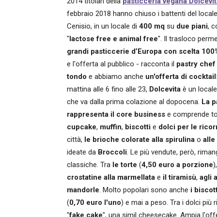
2014 titolari della
pasticceria vegana Dolcevi
febbraio 2018 hanno chiuso i battenti del local
Cenisio, in un locale di
400 mq
su
due piani
, 
"
lactose free e animal free
". Il trasloco perm
grandi pasticcerie d’Europa con scelta 100
e l'offerta al pubblico - racconta il
pastry chef
tondo
e abbiamo anche
un'offerta di cocktail
mattina alle 6 fino alle 23,
Dolcevita
è un locale 
che va dalla prima colazione al dopocena.
La p
rappresenta il core business
e comprende to
cupcake
,
muffin
,
biscotti
e
dolci per le rico
città,
le brioche colorate alla spirulina
o
alle
ideate da
Broccoli
. Le più vendute, però, rima
classiche. Tra
le torte
(
4,50 euro a porzione
)
crostatine alla marmellata
e
il tiramisù
,
agli 
mandorle
. Molto popolari sono anche
i biscott
(
0,70 euro l'uno
) e mai a peso. Tra i dolci più 
"
fake cake
", una simil cheesecake. Ampia l'offe