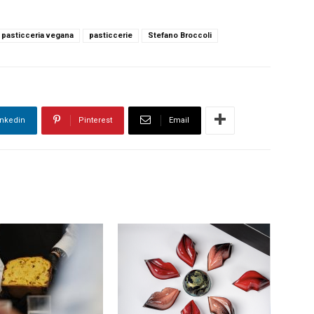
pasticceria vegana
pasticcerie
Stefano Broccoli
inkedin
Pinterest
Email