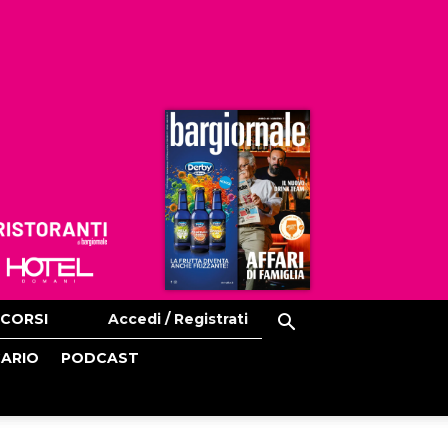
Ristoranti
Hoteldomani
CORSI
Accedi / Registrati
CARIO
PODCAST