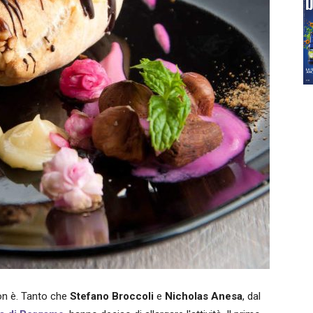
on è. Tanto che
Stefano Broccoli
e
Nicholas Anesa
, dal