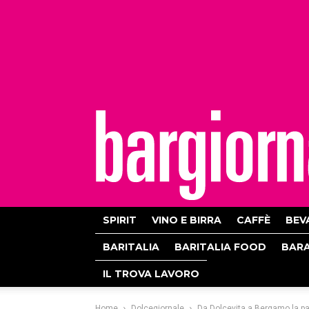
bargiornale
SPIRIT
VINO E BIRRA
CAFFÈ
BEV
BARITALIA
BARITALIA FOOD
BAR
IL TROVA LAVORO
Home
Dolcegiornale
Da Dolcevita a Bergamo la pas