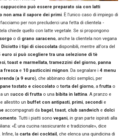
l cappuccino può essere preparato sia con latti
io non ama il sapore dei primi
. È l'unico caso di impiego di
 facciamo per non precluderci una fetta di clientela -
entela chiede quello con latte vegetale. Se si propongono
 sorgo
o di
grano saraceno
, anche la clientela non vegana
Diciotto i tipi di cioccolata
disponibili, mentre all'ora del
 euro si può scegliere tra una selezione di tè
esi
,
toast e marmellata
,
tramezzini del giorno
,
panna
ta fresca
e
10 pasticcini mignon
. Da segnalare i
4 menu
merenda
(
a 9 euro
), che abbinano dolci semplici, per
pane tostato e cioccolato
o
torta del giorno
, a
frutta
o
a un s
ucco di frutta
o una
bibita in lattina
. A pranzo e
e allestito un
buffet con antipasti
,
primi
,
secondi
e
ne
accompagnati da
bagel
,
toast
,
club sandwich
e
dolci
 momento
. Tutti i piatti sono
vegani
, in gran parte ispirati alla
aliana: «È una cucina rassicurante e tradizionale», dice
. Infine, la
carta dei cocktail
, che elenca una quindicina di