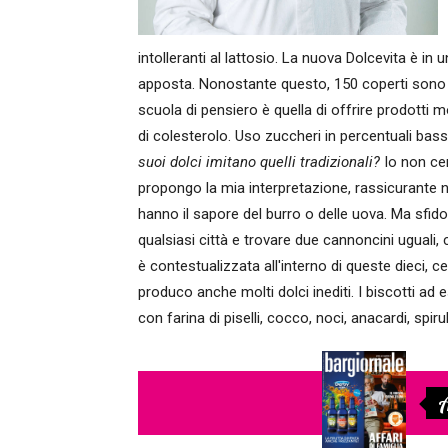
intolleranti al lattosio. La nuova Dolcevita è in
apposta. Nonostante questo, 150 coperti sono
scuola di pensiero è quella di offrire prodotti m
di colesterolo. Uso zuccheri in percentuali bas
suoi dolci imitano quelli tradizionali?
Io non cer
propongo la mia interpretazione, rassicurante n
hanno il sapore del burro o delle uova. Ma sfid
qualsiasi città e trovare due cannoncini uguali
è contestualizzata all'interno di queste dieci, c
produco anche molti dolci inediti. I biscotti 
con farina di piselli, cocco, noci, anacardi, spir
A