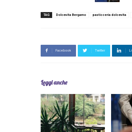
TAG
Dolcevita Bergamo
pasticceria dolcevita
Facebook
Twitter
L
Leggi anche