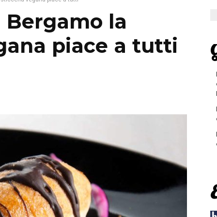
a Bergamo la
gana piace a tutti
G