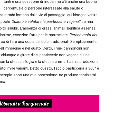
tanti è una questione di moda, ma c'è anche una buona
percentuale di persone interessate alla salute o
 una strada lontana dalle vie di passaggio: qui bisogna venire
 pochi.
Quanto è salutare la pasticceria vegana?
La mia
olto salubri. L'assenza di grassi animali significa assenza
sissime, eccezion fatta per le marmellate.
Perché molti dei
co di fare una copia dei dolci tradizionali. Semplicemente,
ell'immagine e nel gusto. Certo, i miei cannoncini non
o chiunque a girare dieci pasticcerie non vegane di una
, con la stessa sfoglia e la stessa crema. La mia produzione
ento, mille varianti. Detto questo, faccio pasticceria a 360° e
ad esempio sono una mia ossessione: ne produco tantisismi,
ulina.
bbonati a Bargiornale