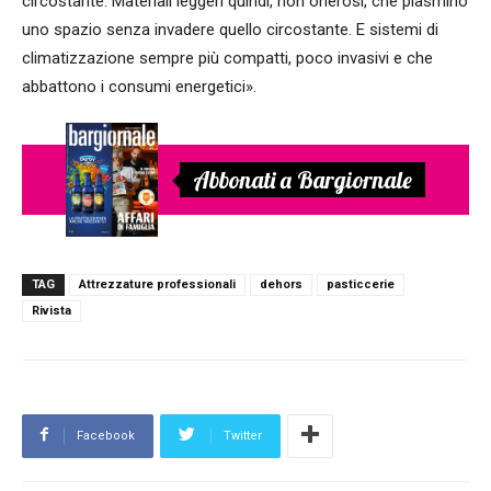
circostante. Materiali leggeri quindi, non onerosi, che plasmino
uno spazio senza invadere quello circostante. E sistemi di
climatizzazione sempre più compatti, poco invasivi e che
abbattono i consumi energetici».
Abbonati a Bargiornale
TAG
Attrezzature professionali
dehors
pasticcerie
Rivista
Facebook
Twitter