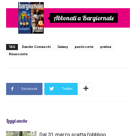
Abbonati a Bargiornale
TAG
Davide Comaschi
Galaxy
pasticcerie
pralina
Rinascente
Facebook
Twitter
Leggi anche
Dal 31 marzo scatta l’obbligo