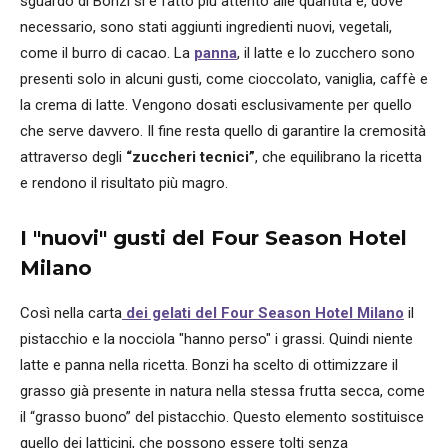
sguardo di Bonzi si è fatto più attento alle quantità e, dove
necessario, sono stati aggiunti ingredienti nuovi, vegetali,
come il burro di cacao. La
panna
, il latte e lo zucchero sono
presenti solo in alcuni gusti, come cioccolato, vaniglia, caffè e
la crema di latte. Vengono dosati esclusivamente per quello
che serve davvero. Il fine resta quello di garantire la cremosità
attraverso degli
“zuccheri tecnici”
, che equilibrano la ricetta
e rendono il risultato più magro.
I "nuovi" gusti del Four Season Hotel
Milano
Così nella carta
dei gelati del Four Season Hotel Milano
il
pistacchio e la nocciola "hanno perso" i grassi. Quindi niente
latte e panna nella ricetta. Bonzi ha scelto di ottimizzare il
grasso già presente in natura nella stessa frutta secca, come
il “grasso buono” del pistacchio. Questo elemento sostituisce
quello dei latticini, che possono essere tolti senza