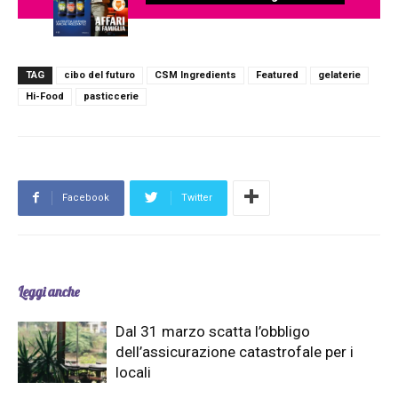
TAG
cibo del futuro
CSM Ingredients
Featured
gelaterie
Hi-Food
pasticcerie
Facebook
Twitter
Leggi anche
Dal 31 marzo scatta l’obbligo
dell’assicurazione catastrofale per i
locali