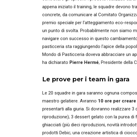
appena iniziato il training, le squadre devono t
concrete, da comunicare al Comitato Organizza
premio speciale per l'atteggiamento eco-respons
un punto di svolta. Probabilmente non siamo mai
navigare con successo in questo cambiamento d
pasticceria sta raggiungendo l'apice della popo
Mondo di Pasticceria doveva abbracciare un ap
ha dichiarato
Pierre Hermé
, Presidente della 
Le prove per i team in gara
Le 20 squadre in gara saranno ognuna compost
maestro gelatiere. Avranno
10 ore per creare 
presentarti alla giuria. Si dovranno realizzare 3
riproduzione); 3 dessert gelato con la purea di 
ghiacciati (più dieci riproduzioni, novità introdo
prodotti Debic; una creazione artistica di cioc