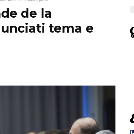
de de la
nunciati tema e
G