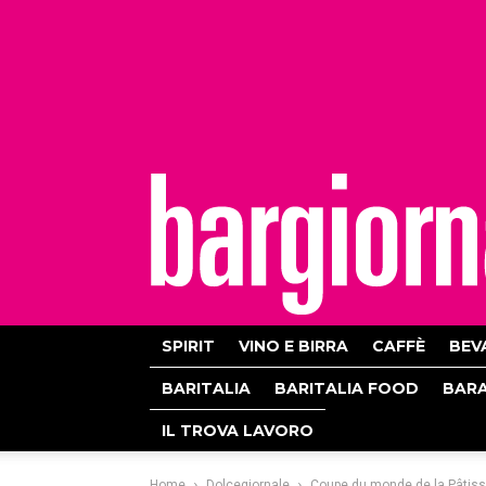
bargiornale
SPIRIT
VINO E BIRRA
CAFFÈ
BEV
BARITALIA
BARITALIA FOOD
BAR
IL TROVA LAVORO
Home
Dolcegiornale
Coupe du monde de la Pâtisse