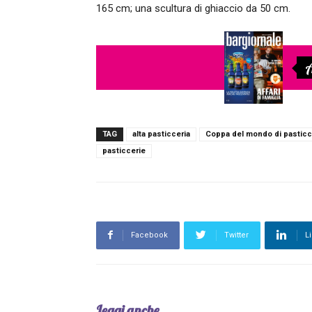
165 cm; una scultura di ghiaccio da 50 cm.
A
TAG
alta pasticceria
Coppa del mondo di pasticc
pasticcerie
Facebook
Twitter
L
Leggi anche