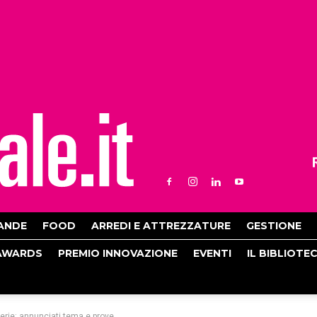
ANDE
FOOD
ARREDI E ATTREZZATURE
GESTIONE
AWARDS
PREMIO INNOVAZIONE
EVENTI
IL BIBLIOTE
rie: annunciati tema e prove