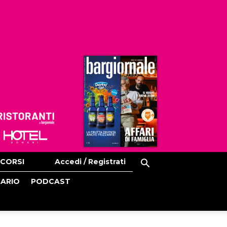
Ristoranti
Hoteldomani
CORSI
Accedi / Registrati
CARIO
PODCAST