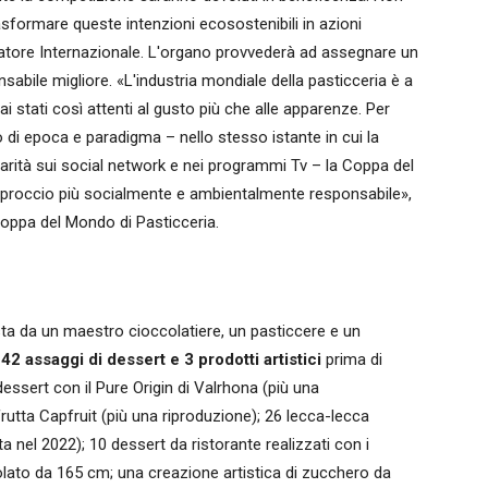
rasformare queste intenzioni ecosostenibili in azioni
tore Internazionale. L'organo provvederà ad assegnare un
abile migliore. «L'industria mondiale della pasticceria è a
 stati così attenti al gusto più che alle apparenze. Per
i epoca e paradigma – nello stesso istante in cui la
larità sui social network e nei programmi Tv – la Coppa del
proccio più socialmente e ambientalmente responsabile»,
Coppa del Mondo di Pasticceria.
a da un maestro cioccolatiere, un pasticcere e un
42 assaggi di dessert e 3 prodotti artistici
prima di
 dessert con il Pure Origin di Valrhona (più una
frutta Capfruit (più una riproduzione); 26 lecca-lecca
tta nel 2022); 10 dessert da ristorante realizzati con i
colato da 165 cm; una creazione artistica di zucchero da