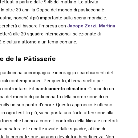
tuati a partire dalle 9.45 del mattino. Le attività
In oltre 30 anni la Coppa del mondo di pasticceria è
ndustria, nonché il più importante sulla scena mondiale.
 cercherà di bissare l'impresa con
Jacopo Zorzi, Martina
etterà alle 20 squadre internazionali selezionate di
ità e cultura attorno a un tema comune.
 de la Pâtisserie
 pasticceria accompagna e incoraggia i cambiamenti del
ociali contemporanee. Per questo, il tema scelto per
 confrontarsi è il
cambiamento climatico
. Giocando un
oppa del mondo di pasticceria fa della promozione di un
iendly un suo punto d'onore. Questo approccio è riflesso
ti in ogni test. In più, viene posta una forte attenzione alla
tners che hanno a cuore il controllo della filiera e i metodi
a pesatura e le ricette inviate dalle squadre, al fine di
urante la competizione saranno devoluti in beneficenza. Non