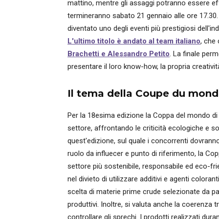
mattino, mentre gli assaggi potranno essere effet
termineranno sabato 21 gennaio alle ore 17.30. 
diventato uno degli eventi più prestigiosi dell'i
L'ultimo titolo è andato al team italiano
, che
Brachetti e Alessandro Petito
. La finale perm
presentare il loro know-how, la propria creativ
Il tema della Coupe du monde
Per la 18esima edizione la Coppa del mondo di
settore, affrontando le criticità ecologiche e s
quest'edizione, sul quale i concorrenti dovranno
ruolo da influecer e punto di riferimento, la C
settore più sostenibile, responsabile ed eco-fr
nel divieto di utilizzare additivi e agenti coloran
scelta di materie prime crude selezionate da par
produttivi. Inoltre, si valuta anche la coerenza tr
controllare gli sprechi. I prodotti realizzati d