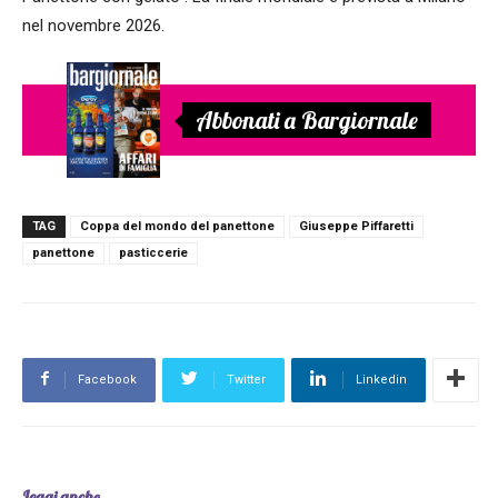
nel novembre 2026.
Abbonati a Bargiornale
TAG
Coppa del mondo del panettone
Giuseppe Piffaretti
panettone
pasticcerie
Facebook
Twitter
Linkedin
Leggi anche