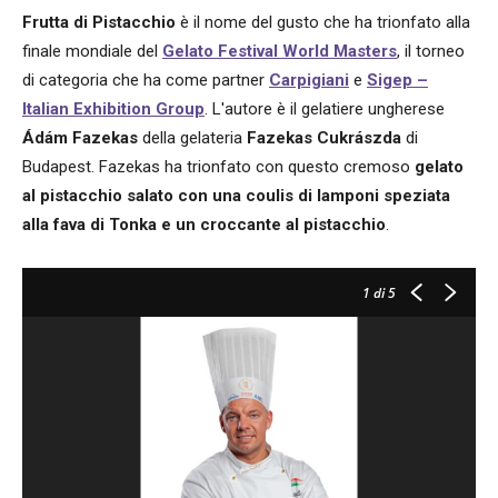
Frutta di Pistacchio
è il nome del gusto che ha trionfato alla
finale mondiale del
Gelato Festival World Masters
, il torneo
di categoria che ha come partner
Carpigiani
e
Sigep –
Italian Exhibition Group
. L'autore è il gelatiere ungherese
Ádám Fazekas
della gelateria
Fazekas Cukrászda
di
Budapest. Fazekas ha trionfato con questo cremoso
gelato
al pistacchio salato con una coulis di lamponi speziata
alla fava di Tonka e un croccante al pistacchio
.
1
di 5