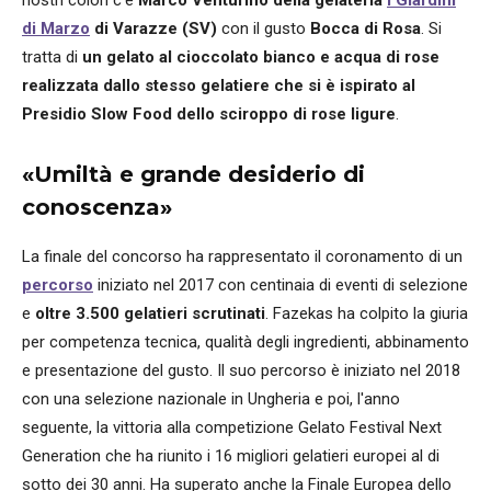
nostri colori c’è
Marco Venturino della gelateria
I Giardini
di Marzo
di Varazze (SV)
con il gusto
Bocca di Rosa
. Si
tratta di
un gelato al cioccolato bianco e acqua di rose
realizzata dallo stesso gelatiere che si è ispirato al
Presidio Slow Food dello sciroppo di rose ligure
.
«Umiltà e grande desiderio di
conoscenza»
La finale del concorso ha rappresentato il coronamento di un
percorso
iniziato nel 2017 con centinaia di eventi di selezione
e
oltre 3.500 gelatieri scrutinati
. Fazekas ha colpito la giuria
per competenza tecnica, qualità degli ingredienti, abbinamento
e presentazione del gusto. Il suo percorso è iniziato nel 2018
con una selezione nazionale in Ungheria e poi, l'anno
seguente, la vittoria alla competizione Gelato Festival Next
Generation che ha riunito i 16 migliori gelatieri europei al di
sotto dei 30 anni. Ha superato anche la Finale Europea dello