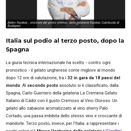
Ádám Fazekas , vincitore del primo premio, della gelateria Fazekas Cukrászda di
Ca
Budapest
se
Italia sul podio al terzo posto, dopo la
Spagna
La giuria tecnica internazionale ha scelto - contro ogni
pronostico - il gelato ungherese come migliore al mondo
dopo 12 ore di valutazione, tra i
32 in gara da 18 paesi del
mondo
. Al
secondo posto
assoluto si è classificato, dalla
Spagna, Carlo Guerriero della gelateria La Cremeria Gelato
Italiano di Cádiz con il gusto Cremoso al Vino Oloroso. Un
gelato allo zabaione aromatizzato al vino sherry Palo
Cortado, uva passa imbibita dello stesso vino e croccante di
mandorle. Terzo posto, invece, per l'Italia: a rappresentare i