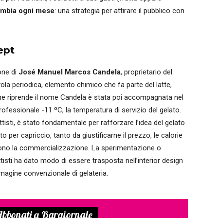
cambia ogni mese
: una strategia per attirare il pubblico con
ept
ione di
José Manuel Marcos Candela
, proprietario del
tavola periodica, elemento chimico che fa parte del latte,
” che riprende il nome Candela è stata poi accompagnata nel
ofessionale -11 ºC, la temperatura di servizio del gelato.
isti, è stato fondamentale per rafforzare l’idea del gelato
r capriccio, tanto da giustificarne il prezzo, le calorie
iscono la commercializzazione. La sperimentazione o
isti ha dato modo di essere trasposta nell’interior design
magine convenzionale di gelateria.
bbonati a Bargiornale