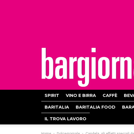
bargiornale
SPIRIT
VINO E BIRRA
CAFFÈ
BEV
BARITALIA
BARITALIA FOOD
BAR
IL TROVA LAVORO
Home
Dolcegiornale
Candela, gli effetti speciali 