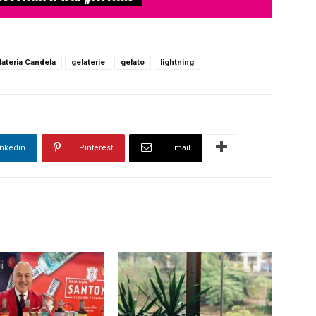
lateria Candela
gelaterie
gelato
lightning
inkedin
Pinterest
Email