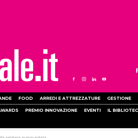
ANDE
FOOD
ARREDI E ATTREZZATURE
GESTIONE
AWARDS
PREMIO INNOVAZIONE
EVENTI
IL BIBLIOTE
della gelateria avanguardista