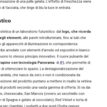
sensazione di una pelle gelata. L’effetto di freschezza viene
di facciata, che tinge di blu la luce in entrata.
stico
estetica di un laboratorio futuristico: dal
logo, che ricorda
degli element
i, alle pareti retroilluminate, fino ai tubi che
gli apparecchi di illuminazione in corrispondenza
mbe arredate con elementi d’arredo ed espositivi in bianco
uono lo stesso principio innovativo. Il cuore pulsante del
arapine con tecnologia Panorama
di
IFI
, che permette di
 di ottimizzare lo spazio. La destagionalizzazione del
ia Candela, che nasce da zero e non è condizionata da
posizione del prodotto puntano a mettere in risalto la vetrina
 di prodotti secondo una vasta gamma di offerta. Si va dai
torte, cheesecake, San Marcos (ovvero un secchiello con
pan di Spagna e gelato al cioccolato), Red Velvet e torta di
 per i bambini, i sorbetti a due gusti (frutta oppure