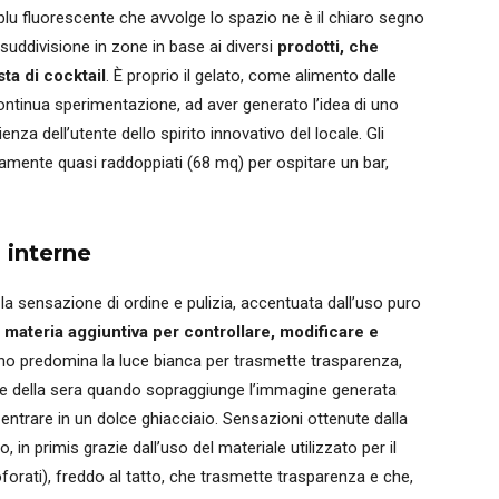
l blu fluorescente che avvolge lo spazio ne è il chiaro segno
 suddivisione in zone in base ai diversi
prodotti, che
sta di cocktail
. È proprio il gelato, come alimento dalle
continua sperimentazione, ad aver generato l’idea di uno
nza dell’utente dello spirito innovativo del locale. Gli
vamente quasi raddoppiati (68 mq) per ospitare un bar,
 interne
la sensazione di ordine e pulizia, accentuata dall’uso puro
materia aggiuntiva per controllare, modificare e
orno predomina la luce bianca per trasmette trasparenza,
are della sera quando sopraggiunge l’immagine generata
 di entrare in un dolce ghiacciaio. Sensazioni ottenute dalla
, in primis grazie dall’uso del materiale utilizzato per il
oforati), freddo al tatto, che trasmette trasparenza e che,