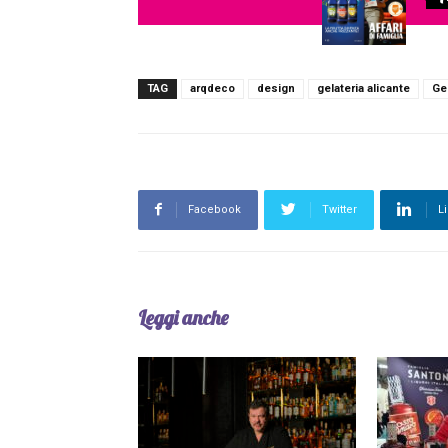
TAG
arqdeco
design
gelateria alicante
Ge
Facebook
Twitter
L
Leggi anche