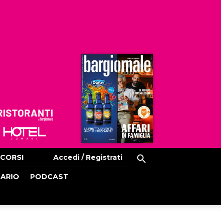
Ristoranti
Hoteldomani
CORSI
Accedi / Registrati
CARIO
PODCAST