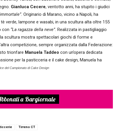
legno.
Gianluca Cecere
, ventotto anni, ha stupito i giudici
 immortale”.
Originario di Marano, vicino a Napoli, ha
tè verde, lampone e wasabi, in una scultura alta oltre 155
to con
“La ragazza della neve”.
Realizzata in pastigliaggio
, la scultura mostra spettacolari giochi di forme e
n'altra competizione, sempre organizzata dalla Federazione:
sto trionfare
Manuela Taddeo
con un’opera dedicata
assione per la pasticceria e il cake design, Manuela ha
rice del Campionato di Cake Design
bbonati a Bargiornale
ticcerie
Tirreno CT