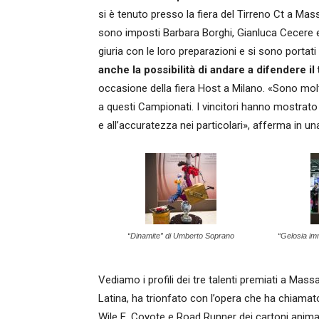
si è tenuto presso la fiera del Tirreno Ct a Mass
sono imposti Barbara Borghi, Gianluca Cecere 
giuria con le loro preparazioni e si sono portati 
anche la possibilità di andare a difendere il
occasione della fiera Host a Milano. «Sono molto
a questi Campionati. I vincitori hanno mostrato 
e all’accuratezza nei particolari», afferma in u
“Dinamite” di Umberto Soprano
“Gelosia im
Vediamo i profili dei tre talenti premiati a Mass
Latina, ha trionfato con l’opera che ha chiama
Wile E. Coyote e Road Runner dei cartoni anim