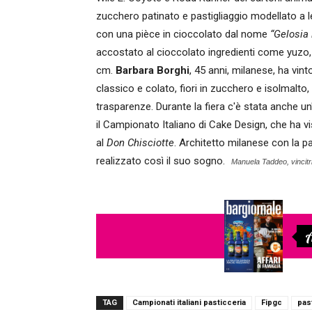
zucchero patinato e pastigliaggio modellato a 
con una pièce in cioccolato dal nome
“Gelosia
accostato al cioccolato ingredienti come yuzo, 
cm.
Barbara Borghi
, 45 anni, milanese, ha vin
classico e colato, fiori in zucchero e isolmalto
trasparenze. Durante la fiera c'è stata anche u
il Campionato Italiano di Cake Design, che ha vi
al
Don Chisciotte
. Architetto milanese con la p
realizzato così il suo sogno.
Manuela Taddeo, vincit
A
TAG
Campionati italiani pasticceria
Fipgc
pas