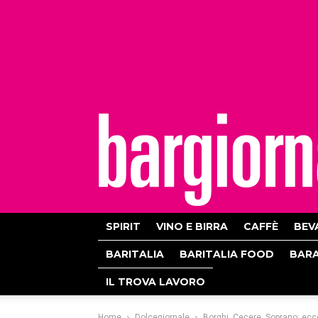
bargiornale
SPIRIT
VINO E BIRRA
CAFFÈ
BEV
BARITALIA
BARITALIA FOOD
BAR
IL TROVA LAVORO
Home
Dolcegiornale
Borghi, Cecere, Soprano: ecco