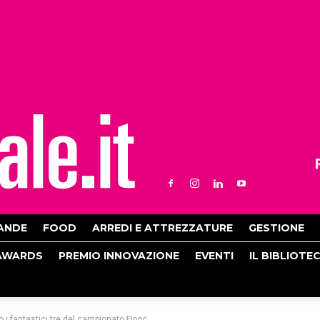
ANDE
FOOD
ARREDI E ATTREZZATURE
GESTIONE
AWARDS
PREMIO INNOVAZIONE
EVENTI
IL BIBLIOTE
 i fantastici tre del campionato Fipgc