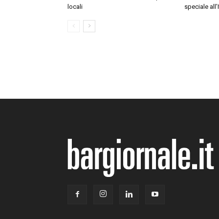
locali
speciale all’I