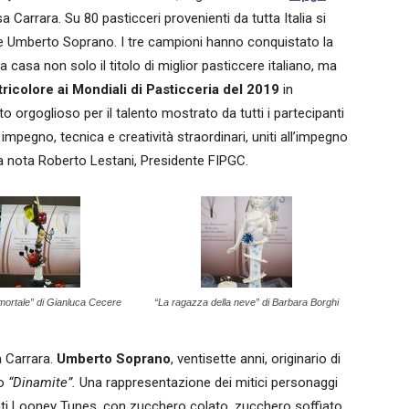
a Carrara. Su 80 pasticceri provenienti da tutta Italia si
e Umberto Soprano. I tre campioni hanno conquistato la
a casa non solo il titolo di miglior pasticcere italiano, ma
 tricolore ai Mondiali di Pasticceria del 2019
in
 orgoglioso per il talento mostrato da tutti i partecipanti
impegno, tecnica e creatività straordinari, uniti all’impegno
na nota
Roberto Lestani, Presidente FIPGC.
mortale” di Gianluca Cecere
“La ragazza della neve” di Barbara Borghi
a Carrara.
Umberto Soprano
, ventisette anni, originario di
to
“Dinamite”.
Una rappresentazione dei mitici personaggi
ati Looney Tunes, con zucchero colato, zucchero soffiato,