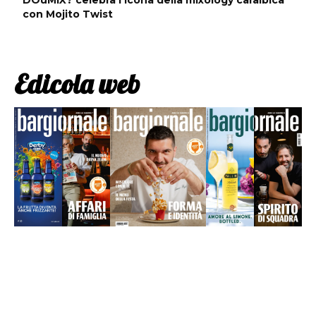
DOuMIX? celebra l’icona della mixology caraibica
con Mojito Twist
Edicola web