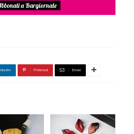
bbonati a Bargiornale
inkedin
Pinterest
Email