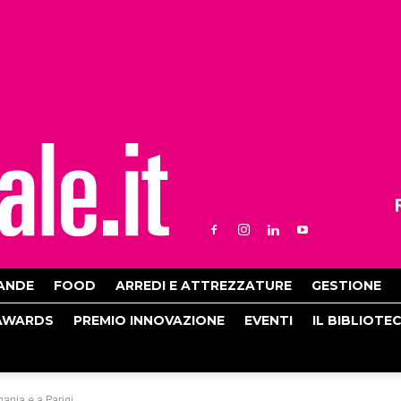
ANDE
FOOD
ARREDI E ATTREZZATURE
GESTIONE
AWARDS
PREMIO INNOVAZIONE
EVENTI
IL BIBLIOTE
mania e a Parigi