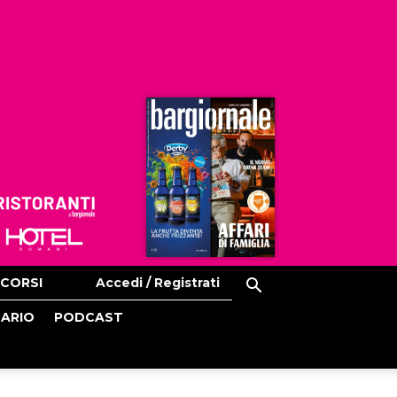
Ristoranti
Hoteldomani
CORSI
Accedi / Registrati
CARIO
PODCAST