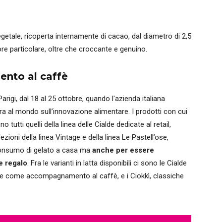
egetale, ricoperta internamente di cacao, dal diametro di 2,5
lore particolare, oltre che croccante e genuino.
nto al caffè
 Parigi, dal 18 al 25 ottobre, quando l'azienda italiana
iera al mondo sull’innovazione alimentare. I prodotti con cui
tutti quelli della linea delle Cialde dedicate al retail,
ioni della linea Vintage e della linea Le Pastell’ose,
consumo di gelato a casa ma
anche per essere
e regalo
. Fra le varianti in latta disponibili ci sono le Cialde
tare come accompagnamento al caffè, e i Ciokkì, classiche