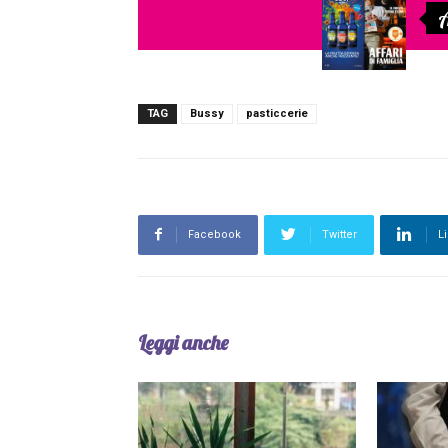
A
TAG
Bussy
pasticcerie
Facebook
Twitter
L
Leggi anche