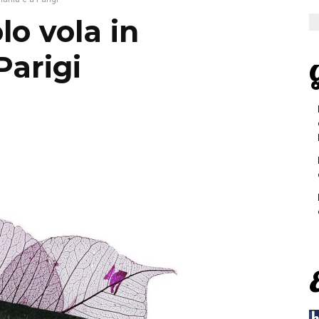
lo vola in
Parigi
G