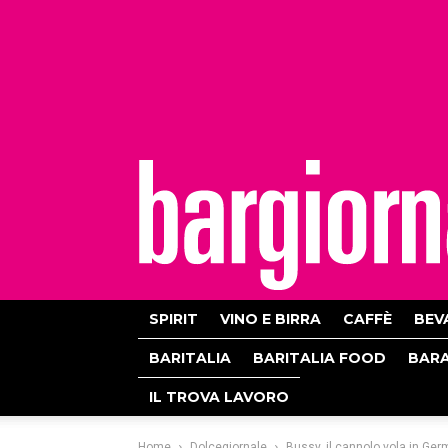
bargiornale
SPIRIT
VINO E BIRRA
CAFFÈ
BEV
BARITALIA
BARITALIA FOOD
BAR
IL TROVA LAVORO
Home
Dolcegiornale
Bussy, il cannolo vola in Ger