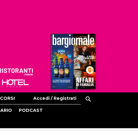
Ristoranti
Hoteldomani
CORSI
Accedi / Registrati
CARIO
PODCAST