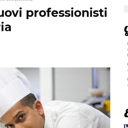
uovi professionisti
ia
G