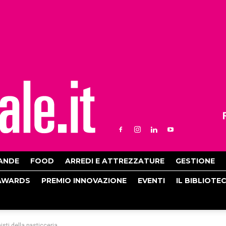
ANDE
FOOD
ARREDI E ATTREZZATURE
GESTIONE
AWARDS
PREMIO INNOVAZIONE
EVENTI
IL BIBLIOTE
isti della pasticceria