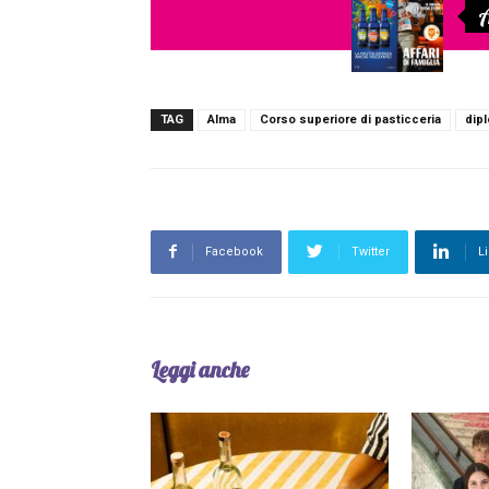
A
TAG
Alma
Corso superiore di pasticceria
dip
Facebook
Twitter
L
Leggi anche