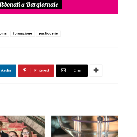
bbonati a Bargiornale
loma
formazione
pasticcerie
inkedin
Pinterest
Email