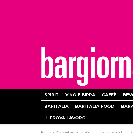
bargiornale
SPIRIT
VINO E BIRRA
CAFFÈ
BEV
BARITALIA
BARITALIA FOOD
BAR
IL TROVA LAVORO
Home
Dolcegiornale
Alma, ecco i nuovi profession