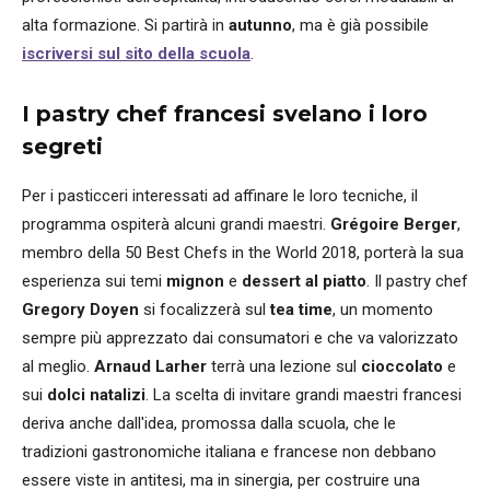
alta formazione. Si partirà in
autunno
, ma è già possibile
iscriversi sul sito della scuola
.
I pastry chef francesi svelano i loro
segreti
Per i pasticceri interessati ad affinare le loro tecniche, il
programma ospiterà alcuni grandi maestri.
Grégoire Berger
,
membro della 50 Best Chefs in the World 2018, porterà la sua
esperienza sui temi
mignon
e
dessert al piatto
. Il pastry chef
Gregory Doyen
si focalizzerà sul
tea time
, un momento
sempre più apprezzato dai consumatori e che va valorizzato
al meglio.
Arnaud Larher
terrà una lezione sul
cioccolato
e
sui
dolci
natalizi
. La scelta di invitare grandi maestri francesi
deriva anche dall'idea, promossa dalla scuola, che le
tradizioni gastronomiche italiana e francese non debbano
essere viste in antitesi, ma in sinergia, per costruire una