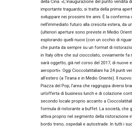
della Cina. «L’inaugurazione del punto vendita d
importante traguardo; si tratta della prima apert
sviluppare nei prossimi tre anni. È la conferma
nell’immediato futuro alla crescita estera, da u
(ulteriori aperture sono previste in Medio Oriente
esplorando quelli nuovi (con un occhio di riguard
che punta da sempre su un format di ristorazi
in Italy oltre che sul cioccolato, ovviamente fa r
sarà oggetto, già nel corso del 2017, di nuove e 
aeroporti». Oggi Cioccolatitaliani ha 24 punti vend
all’estero (a Tirana e in Medio Oriente). Il nuov
Piazza del Pop, l’area che raggruppa diversi bra
un’offerta di business lunch e di colazione con
secondo locale proprio accanto a Cioccolatitalia
formula di ristorante a buffet. La società, che g
attiva proprio nel segmento della ristorazione i
bordo treno, ospedali e autostrade. In tutti i suo