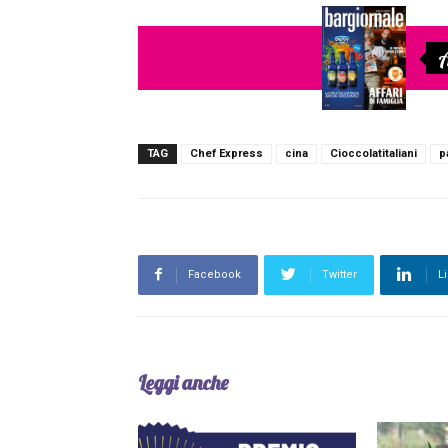
A
TAG
Chef Express
cina
Cioccolatitaliani
p
Facebook
Twitter
L
Leggi anche