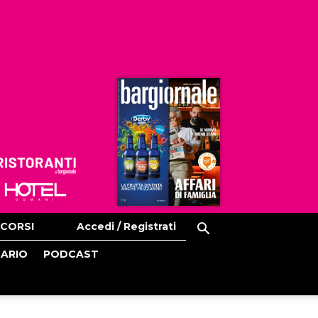
Ristoranti
Hoteldomani
CORSI
Accedi / Registrati
CARIO
PODCAST