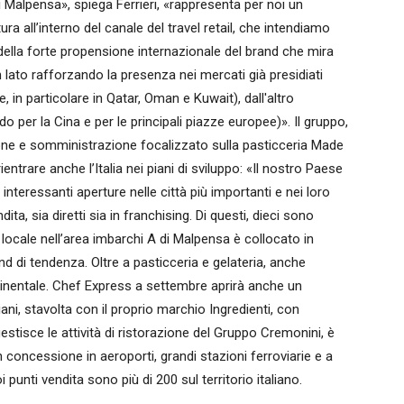
i Malpensa», spiega Ferrieri, «rappresenta per noi un
ura all’interno del canale del travel retail, che intendiamo
 della forte propensione internazionale del brand che mira
n lato rafforzando la presenza nei mercati già presidiati
, in particolare in Qatar, Oman e Kuwait), dall'altro
o per la Cina e per le principali piazze europee)». Il gruppo,
one e somministrazione focalizzato sulla pasticceria Made
ientrare anche l’Italia nei piani di sviluppo: «Il nostro Paese
interessanti aperture nelle città più importanti e nei loro
ita, sia diretti sia in franchising. Di questi, dieci sono
o locale nell’area imbarchi A di Malpensa è collocato in
nd di tendenza. Oltre a pasticceria e gelateria, anche
tinentale. Chef Express a settembre aprirà anche un
ni, stavolta con il proprio marchio Ingredienti, con
estisce le attività di ristorazione del Gruppo Cremonini, è
n concessione in aeroporti, grandi stazioni ferroviarie e a
i punti vendita sono più di 200 sul territorio italiano.