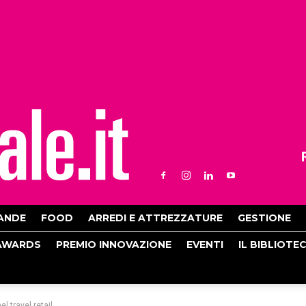
ANDE
FOOD
ARREDI E ATTREZZATURE
GESTIONE
AWARDS
PREMIO INNOVAZIONE
EVENTI
IL BIBLIOTE
l travel retail