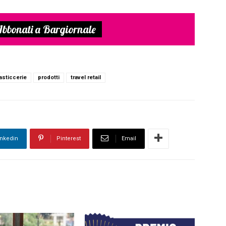
bbonati a Bargiornale
asticcerie
prodotti
travel retail
inkedin
Pinterest
Email