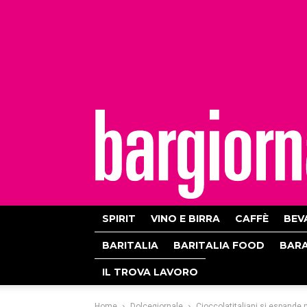
bargiornale
SPIRIT
VINO E BIRRA
CAFFÈ
BEV
BARITALIA
BARITALIA FOOD
BAR
IL TROVA LAVORO
Home
Dolcegiornale
Cioccolatitaliani si espande ne