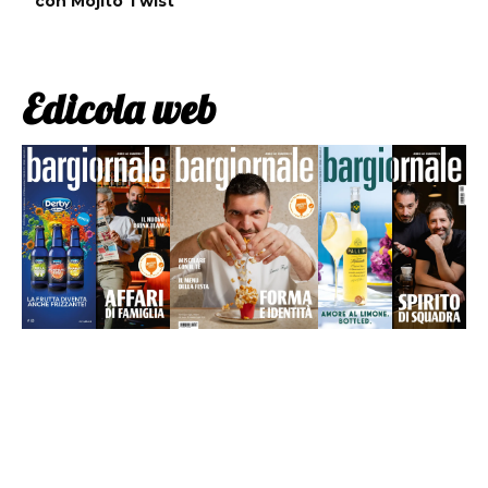
con Mojito Twist
Edicola web