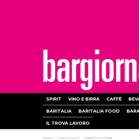
bargiornale
SPIRIT
VINO E BIRRA
CAFFÈ
BEV
BARITALIA
BARITALIA FOOD
BAR
IL TROVA LAVORO
Home
Cerco trovo
CHEF DI CUCINA