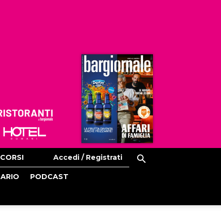
Ristoranti
Hoteldomani
CORSI
Accedi / Registrati
CARIO
PODCAST