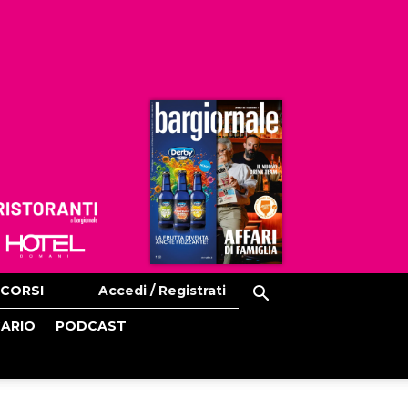
Ristoranti
Hoteldomani
CORSI
Accedi / Registrati
CARIO
PODCAST