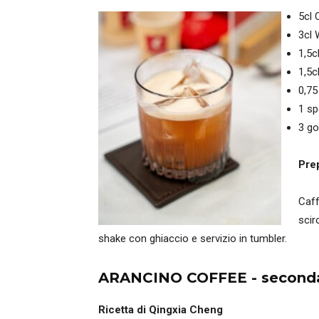
5cl 
3cl 
1,5c
1,5c
0,75
1 s
3 go
Pre
Caff
scir
shake con ghiaccio e servizio in tumbler.
ARANCINO COFFEE - seconda 
Ricetta di Qingxia Cheng