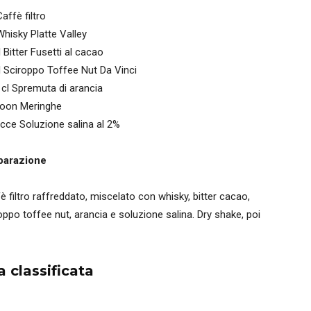
Caffè filtro
Whisky Platte Valley
l Bitter Fusetti al cacao
l Sciroppo Toffee Nut Da Vinci
 cl Spremuta di arancia
poon Meringhe
cce Soluzione salina al 2%
parazione
è filtro raffreddato, miscelato con whisky, bitter cacao,
oppo toffee nut, arancia e soluzione salina. Dry shake, poi
classificata