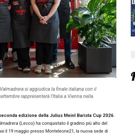
almadrera si aggiudica la finale italiana con il
ettembre rappresenterà l’Italia a Vienna nella
la seconda edizione della Julius Meinl Barista Cup 2026
.
lmadrera (Lecco) ha conquistato il gradino più alto del
asi il 19 maggio presso Monteleone21, la nuova sede di