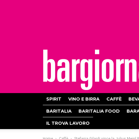
bargiornale
SPIRIT
VINO E BIRRA
CAFFÈ
BEV
BARITALIA
BARITALIA FOOD
BAR
IL TROVA LAVORO
Home
Caffè
Stefania Gilardi vince la Julius Meinl