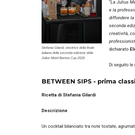
“
La Julius Me
e la professi
diffondere l
seconda ediz
creatività, c
professionist
Stefania Gilardi, vincitrice della finale
dichiarato
El
italiana della seconda edizione della
Julius Meinl Barista Cup 2026.
Di seguito le
BETWEEN SIPS - prima classi
Ricetta di Stefania Gilardi
Descrizione
Un cocktail bilanciato tra note tostate, agrumat