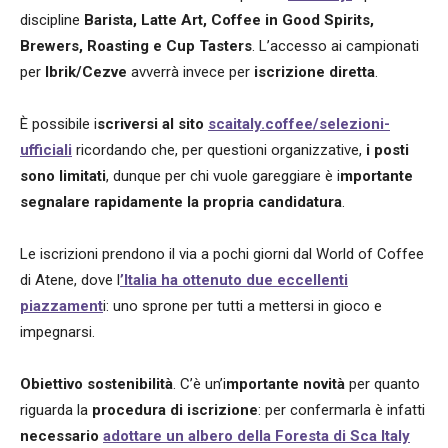
discipline
Barista, Latte Art, Coffee in Good Spirits,
Brewers, Roasting e Cup Tasters
.
L’accesso ai campionati
per
Ibrik/Cezve
avverrà invece per
iscrizione diretta
.
È possibile i
scriversi al sito
scaitaly.coffee/selezioni-
ufficiali
ricordando che, per questioni organizzative,
i posti
sono limitati
, dunque per chi vuole gareggiare è i
mportante
segnalare rapidamente la propria candidatura
.
Le iscrizioni prendono il via a pochi giorni dal World of Coffee
di Atene, dove l
’Italia ha ottenuto due eccellenti
piazzament
i: uno sprone per tutti a mettersi in gioco e
impegnarsi.
Obiettivo sostenibilità
. C’è un’i
mportante novità
per quanto
riguarda la
procedura di iscrizione
: per confermarla è infatti
necessario
adottare un albero della Foresta di Sca Italy