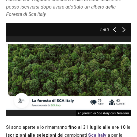
posso iscriversi dopo avere adottato un albero della
Foresta di Sca Italy.
1
di 3
La foresta di Sca Italy con Treedom
Si sono aperte e lo rimarranno
fino al 31 luglio alle ore 10
le
iscrizioni alle selezioni
dei campionati
Sca Italy
a per le