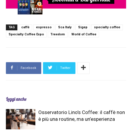
TAG
caffè
espresso
Sca Italy
Sigep
specialty coffee
Specialty Coffee Expo
Treedom
World of Coffee
Facebook
Twitter
Leggi anche
Osservatorio Lino’s Coffee: il caffè non
è più una routine, ma un’esperienza