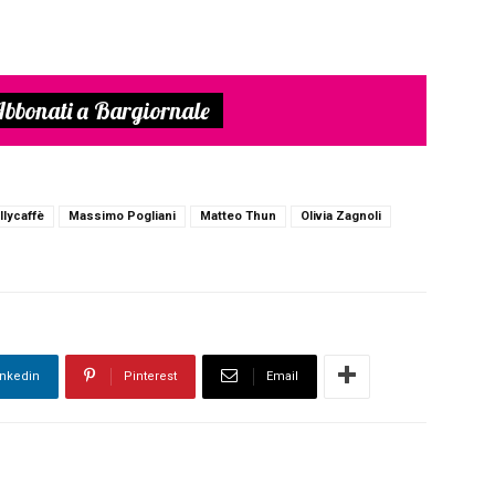
bbonati a Bargiornale
illycaffè
Massimo Pogliani
Matteo Thun
Olivia Zagnoli
inkedin
Pinterest
Email