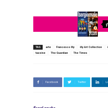
A
TAG
arte
Francesco Illy
illy Art Collection
tazzine
The Guardian
The Times
Facebook
Twitter
L