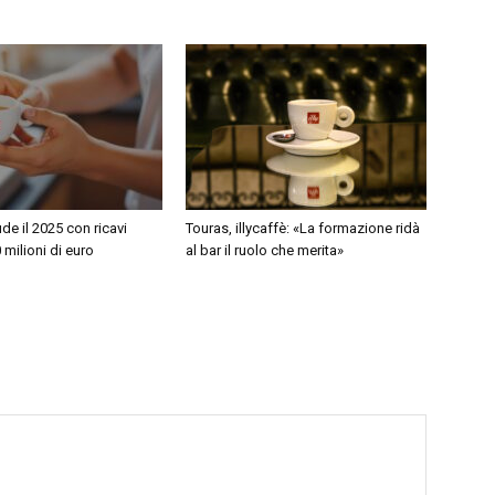
ude il 2025 con ricavi
Touras, illycaffè: «La formazione ridà
 milioni di euro
al bar il ruolo che merita»