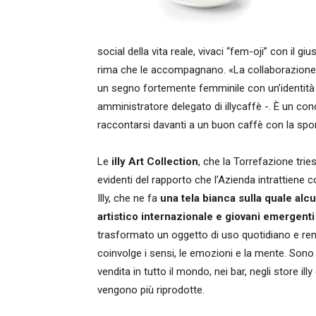
social della vita reale, vivaci “fem-oji” con il giu
rima che le accompagnano. «La collaborazione c
un segno fortemente femminile con un’identit
amministratore delegato di illycaffè -. È un conce
raccontarsi davanti a un buon caffè con la spon
Le
illy Art Collection
, che la Torrefazione trie
evidenti del rapporto che l’Azienda intrattien
Illy, che ne fa
una tela bianca sulla quale alc
artistico internazionale e giovani emergenti
trasformato un oggetto di uso quotidiano e ren
coinvolge i sensi, le emozioni e la mente. Sono t
vendita in tutto il mondo, nei bar, negli store ill
vengono più riprodotte.