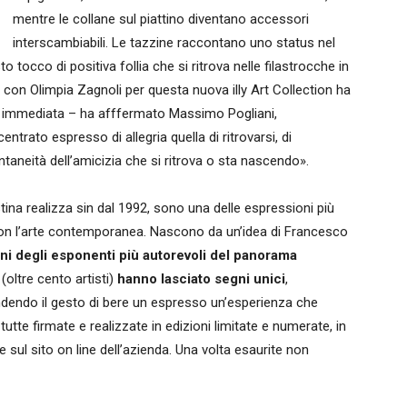
mentre le collane sul piattino diventano accessori
interscambiabili. Le tazzine raccontano uno status nel
sto tocco di positiva follia che si ritrova nelle filastrocche in
on Olimpia Zagnoli per questa nuova illy Art Collection ha
à immediata – ha afffermato Massimo Pogliani,
ntrato espresso di allegria quella di ritrovarsi, di
taneità dell’amicizia che si ritrova o sta nascendo».
stina realizza sin dal 1992, sono una delle espressioni più
e con l’arte contemporanea. Nascono da un’idea di Francesco
uni degli esponenti più autorevoli del panorama
(oltre cento artisti)
hanno lasciato segni unici
,
dendo il gesto di bere un espresso un’esperienza che
utte firmate e realizzate in edizioni limitate e numerate, in
y e sul sito on line dell’azienda. Una volta esaurite non