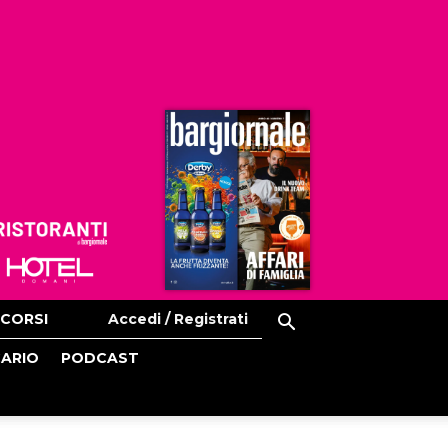
Ristoranti
Hoteldomani
CORSI
Accedi / Registrati
CARIO
PODCAST