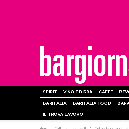
bargiornale
SPIRIT
VINO E BIRRA
CAFFÈ
BEV
BARITALIA
BARITALIA FOOD
BAR
IL TROVA LAVORO
Home
Caffè
La nuova illy Art Collection si veste a