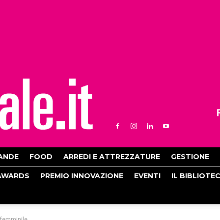
ANDE
FOOD
ARREDI E ATTREZZATURE
GESTIONE
AWARDS
PREMIO INNOVAZIONE
EVENTI
IL BIBLIOTE
l femminile