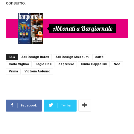
consumo.
Abbonati a Bargiornale
TAG
Adi Design Index
Adi Design Museum
caffè
Carlo Viglino
Eagle One
espresso
Giulio Cappellini
Neo
Prima
Victoria Arduino
Facebook
Twitter