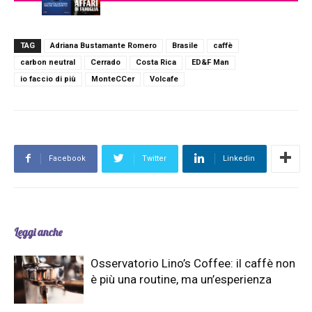
TAG
Adriana Bustamante Romero
Brasile
caffè
carbon neutral
Cerrado
Costa Rica
ED&F Man
io faccio di più
MonteCCer
Volcafe
Facebook
Twitter
Linkedin
Leggi anche
Osservatorio Lino’s Coffee: il caffè non
è più una routine, ma un’esperienza