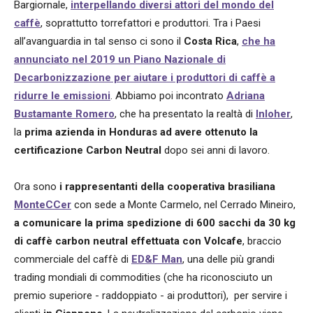
Bargiornale,
interpellando diversi attori del mondo del
caffè
, soprattutto torrefattori e produttori. Tra i Paesi
all’avanguardia in tal senso ci sono il
Costa Rica
,
che ha
annunciato nel 2019 un Piano Nazionale di
Decarbonizzazione per aiutare i produttori di caffè a
ridurre le emissioni
. Abbiamo poi incontrato
Adriana
Bustamante Romero
, che ha presentato la realtà di
Inloher
,
la
prima azienda in Honduras ad avere ottenuto la
certificazione Carbon Neutral
dopo sei anni di lavoro.
Ora sono
i rappresentanti della cooperativa brasiliana
MonteCCer
con sede a Monte Carmelo, nel Cerrado Mineiro,
a comunicare la prima spedizione di 600 sacchi da 30 kg
di caffè carbon neutral effettuata con Volcafe
, braccio
commerciale del caffè di
ED&F Man
, una delle più grandi
trading mondiali di commodities (che ha riconosciuto un
premio superiore - raddoppiato - ai produttori),
per servire i