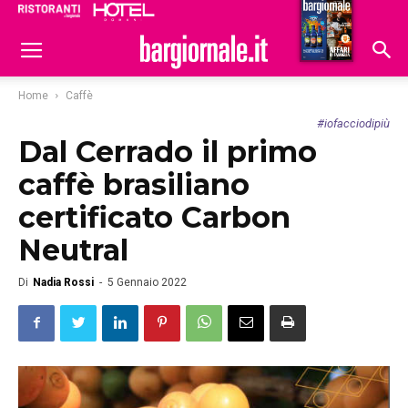
Ristoranti
Hoteldomani
Home
Caffè
#iofacciodipiù
Dal Cerrado il primo
caffè brasiliano
certificato Carbon
Neutral
Di
Nadia Rossi
-
5 Gennaio 2022