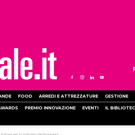
ANDE
FOOD
ARREDI E ATTREZZATURE
GESTIONE
AWARDS
PREMIO INNOVAZIONE
EVENTI
IL BIBLIOTE
taliani per lo sviluppo del business