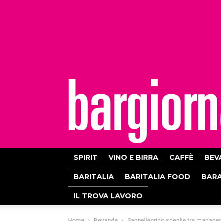
bargiornale
SPIRIT
VINO E BIRRA
CAFFÈ
BEV
BARITALIA
BARITALIA FOOD
BAR
IL TROVA LAVORO
Home
Bevande
Sanpellegrino sceglie tre manager i