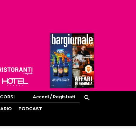
Ristoranti
Hoteldomani
CORSI
Accedi / Registrati
CARIO
PODCAST