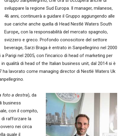
Gruppo Sanpellegrino, che ora si occuperà anche di
sviluppare la regione Sud Europa. Il manager, milanese,
46 anni, continuerà a guidare il Gruppo aggiungendo alle
sue cariche anche quella di Head Nestlé Waters South
Europe
,
con la responsabilità del mercato spagnolo,
svizzero e greco. Profondo conoscitore del settore
beverage, Sarzi Braga è entrato in Sanpellegrino nel 2000
a Parigi nel 2005, con l’incarico di head of marketing per
in qualità di head of the Italian business unit, dal 2014 si è
17 ha lavorato come managing director di Nestlé Waters Uk
anpellegrino.
a foto a destra
), da
di business
ale, con il compito,
di rafforzare la
 ovvero nei circa
la quale il