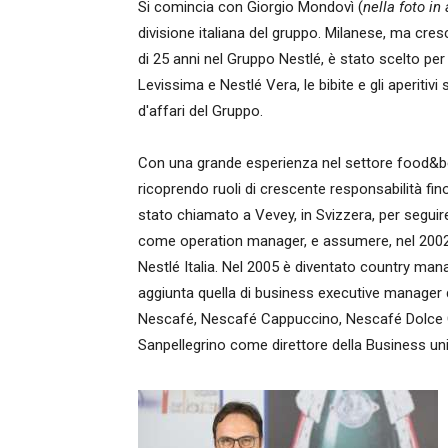
Si comincia con Giorgio Mondovì (
nella foto in
divisione italiana del gruppo. Milanese, ma cres
di 25 anni nel Gruppo Nestlé, è stato scelto per
Levissima e Nestlé Vera, le bibite e gli aperitiv
d'affari del Gruppo.
Con una grande esperienza nel settore food&bev
ricoprendo ruoli di crescente responsabilità fino
stato chiamato a Vevey, in Svizzera, per seguire 
come operation manager, e assumere, nel 2002, l'
Nestlé Italia. Nel 2005 è diventato country manag
aggiunta quella di business executive manager 
Nescafé, Nescafé Cappuccino, Nescafé Dolce G
Sanpellegrino come direttore della Business unit