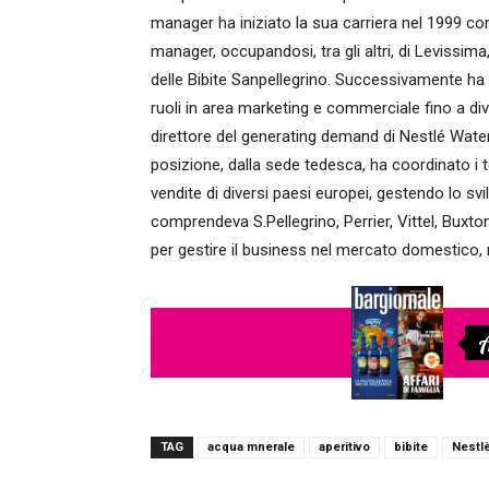
manager ha iniziato la sua carriera nel 1999 c
manager, occupandosi, tra gli altri, di Levissima
delle Bibite Sanpellegrino. Successivamente ha 
ruoli in area marketing e commerciale fino a di
direttore del generating demand di Nestlé Water
posizione, dalla sede tedesca, ha coordinato i
vendite di diversi paesi europei, gestendo lo sv
comprendeva S.Pellegrino, Perrier, Vittel, Buxton
per gestire il business nel mercato domestico, r
A
TAG
acqua mnerale
aperitivo
bibite
Nestl