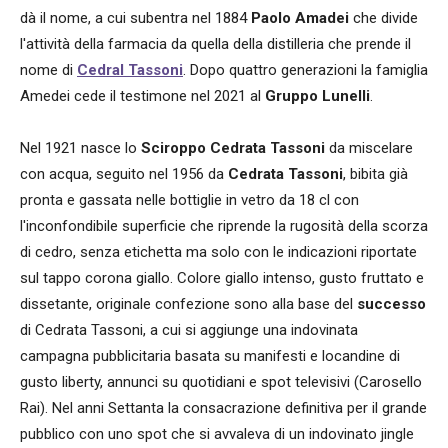
dà il nome, a cui subentra nel 1884
Paolo Amadei
che divide
l'attività della farmacia da quella della distilleria che prende il
nome di
Cedral Tassoni
. Dopo quattro generazioni la famiglia
Amedei cede il testimone nel 2021 al
Gruppo Lunelli
.
Nel 1921 nasce lo
Sciroppo Cedrata Tassoni
da miscelare
con acqua, seguito nel 1956 da
Cedrata Tassoni
, bibita già
pronta e gassata nelle bottiglie in vetro da 18 cl con
l'inconfondibile superficie che riprende la rugosità della scorza
di cedro, senza etichetta ma solo con le indicazioni riportate
sul tappo corona giallo. Colore giallo intenso, gusto fruttato e
dissetante, originale confezione sono alla base del
successo
di Cedrata Tassoni, a cui si aggiunge una indovinata
campagna pubblicitaria basata su manifesti e locandine di
gusto liberty, annunci su quotidiani e spot televisivi (Carosello
Rai). Nel anni Settanta la consacrazione definitiva per il grande
pubblico con uno spot che si avvaleva di un indovinato jingle