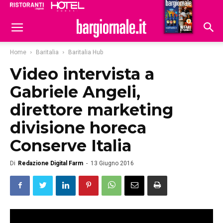
Ristoranti
Hoteldomani
Home
Baritalia
Baritalia Hub
Video intervista a
Gabriele Angeli,
direttore marketing
divisione horeca
Conserve Italia
Di
Redazione Digital Farm
-
13 Giugno 2016