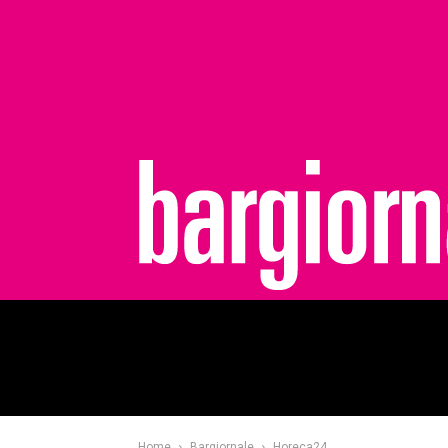
bargiornale
Home
Bargiornale
Horeca24