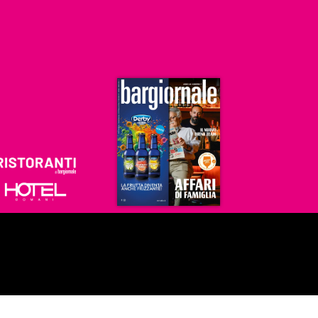
Ristoranti
Hoteldomani