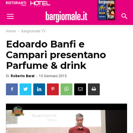
Ristoranti
Hoteldomani
Home
Bargiornale.TV
Edoardo Banfi e
Campari presentano
Parfume & drink
Di
Roberto Barat
-
10 Gennaio 2015