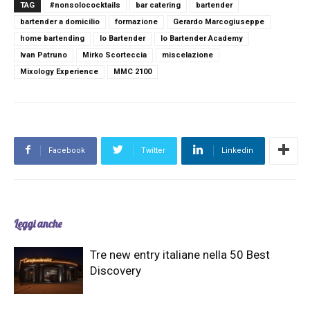
TAG
#nonsolococktails
bar catering
bartender
bartender a domicilio
formazione
Gerardo Marcogiuseppe
home bartending
Io Bartender
Io Bartender Academy
Ivan Patruno
Mirko Scorteccia
miscelazione
Mixology Experience
MMC 2100
Facebook
Twitter
Linkedin
Leggi anche
Tre new entry italiane nella 50 Best
Discovery