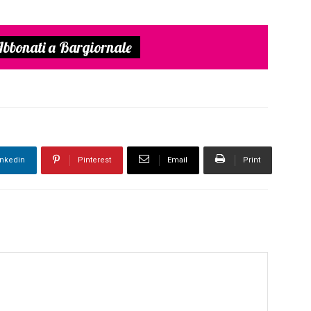
bbonati a Bargiornale
inkedin
Pinterest
Email
Print