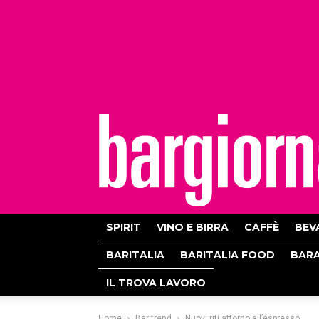
bargiornale
SPIRIT
VINO E BIRRA
CAFFÈ
BEV
BARITALIA
BARITALIA FOOD
BAR
IL TROVA LAVORO
Home
Bar trend
Nuovi riti attorno all’espresso