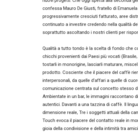
nuovi progetti. Che oggi spetta alla seconda ge
confessa Mauro De Giusti, fratello di Emanuela 
progressivamente cresciuti fatturato, aree di
continuato a investire credendo nella qualità de
soprattutto ascoltando i nostri clienti per ris
Qualità a tutto tondo è la scelta di fondo che co
chicchi provenienti dai Paesi più vocati (Brasile
tostarli in monorigine, lasciarli maturare, misc
prodotto. Cosciente che il piacere del caffè ri
interpersonali, da quelle d’affari a quelle di cu
comunicazione centrata sul concetto stesso di in
Ambientate in un bar, le immagini raccontano di 
autentici. Davanti a una tazzina di caffè. Il lin
dimensione reale, Tre i soggetti attuali della c
Touch evoca il piacere del contatto reale in mo
gioia della condivisione e della intimità tra amici