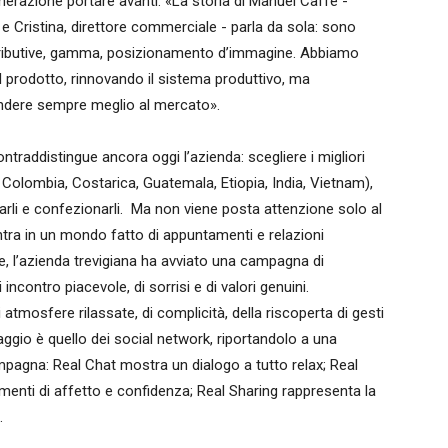
nerazione portare avanti. «La storia di Manuel Caffè -
e Cristina, direttore commerciale - parla da sola: sono
stributive, gamma, posizionamento d’immagine. Abbiamo
l prodotto, rinnovando il sistema produttivo, ma
pondere sempre meglio al mercato».
ntraddistingue ancora oggi l’azienda: scegliere i migliori
, Colombia, Costarica, Guatemala, Etiopia, India, Vietnam),
elarli e confezionarli. Ma non viene posta attenzione solo al
entra in un mondo fatto di appuntamenti e relazioni
ore, l’azienda trevigiana ha avviato una campagna di
contro piacevole, di sorrisi e di valori genuini.
atmosfere rilassate, di complicità, della riscoperta di gesti
guaggio è quello dei social network, riportandolo a una
ampagna: Real Chat mostra un dialogo a tutto relax; Real
menti di affetto e confidenza; Real Sharing rappresenta la
.