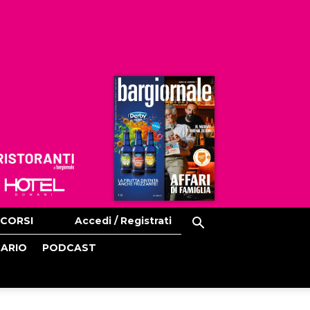
Ristoranti
Hoteldomani
CORSI
Accedi / Registrati
CARIO
PODCAST