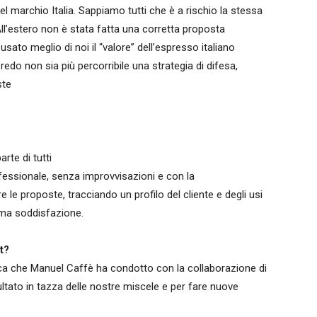
 marchio Italia. Sappiamo tutti che è a rischio la stessa
! All’estero non è stata fatta una corretta proposta
usato meglio di noi il “valore” dell’espresso italiano
Credo non sia più percorribile una strategia di difesa,
ste
rte di tutti
fessionale, senza improvvisazioni e con la
e proposte, tracciando un profilo del cliente e degli usi
ima soddisfazione.
t?
icerca che Manuel Caffè ha condotto con la collaborazione di
ultato in tazza delle nostre miscele e per fare nuove