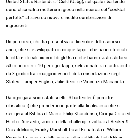
United States Bartenders' Guild (Usbg), nel quale i bartender
sono chiamati a mettersi in gioco nella ricerca del “cocktail
perfetto” attraverso nuove e inedite combinazioni di
ingredienti.
Un percorso, che ha preso il via a dicembre dello scorso
anno, che si è sviluppato in cinque tappe, che hanno toccato
le città e i locali più cool degli Usa e che hanno visto sfidarsi
50 concorrenti, 10 per ogni tappa, selezionati tra i tanti iscritti
da 3 giudici tra i maggiori esperti della miscelazione negli
States: Camper English, Julie Reiner e Vincenzo Marianella.
Da ogni gara sono stati scelti i 3 bartender (i primi tre
classificati) che prenderanno parte alla finalissima che si
svolgerà al Byblos di Miami: Philip Khanderish, Giorgia Crea ed
Hector Acevedo, vincitori della challenge svoltasi al Beaker &
Gray di Miami; Franky Marshall, David Bonatesta e William
Benedetto, vincitori della gara svoltasi al Black Tail di New