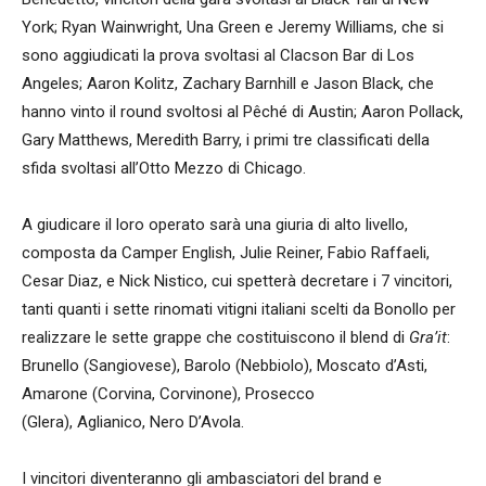
York; Ryan Wainwright, Una Green e Jeremy Williams, che si
sono aggiudicati la prova svoltasi al Clacson Bar di Los
Angeles; Aaron Kolitz, Zachary Barnhill e Jason Black, che
hanno vinto il round svoltosi al Pêché di Austin; Aaron Pollack,
Gary Matthews, Meredith Barry, i primi tre classificati della
sfida svoltasi all’Otto Mezzo di Chicago.
A giudicare il loro operato sarà una giuria di alto livello,
composta da Camper English, Julie Reiner, Fabio Raffaeli,
Cesar Diaz, e Nick Nistico, cui spetterà decretare i 7 vincitori,
tanti quanti i sette rinomati vitigni italiani scelti da Bonollo per
realizzare le sette grappe che costituiscono il blend di
Gra’it
:
Brunello (Sangiovese), Barolo (Nebbiolo), Moscato d’Asti,
Amarone (Corvina, Corvinone), Prosecco
(Glera), Aglianico, Nero D’Avola.
I vincitori diventeranno gli ambasciatori del brand e