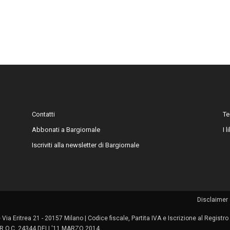
Contatti
Te
Abbonati a Bargiornale
I 
Iscriviti alla newsletter di Bargiornale
Disclaimer 
le Via Eritrea 21 - 20157 Milano | Codice fiscale, Partita IVA e Iscrizione al Regis
 | R.O.C. 24344 DELL'11 MARZO 2014