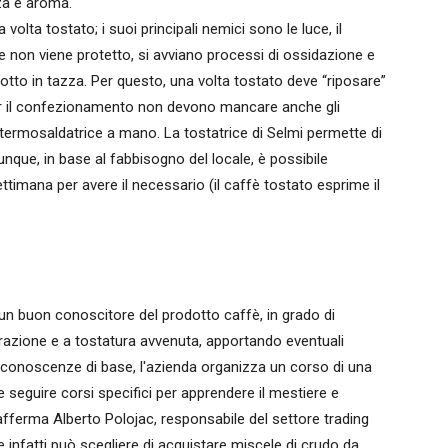
za e aroma.
a volta tostato; i suoi principali nemici sono le luce, il
 Se non viene protetto, si avviano processi di ossidazione e
tto in tazza. Per questo, una volta tostato deve “riposare”
er il confezionamento non devono mancare anche gli
na termosaldatrice a mano. La tostatrice di Selmi permette di
dunque, in base al fabbisogno del locale, è possibile
ttimana per avere il necessario (il caffè tostato esprime il
un buon conoscitore del prodotto caffè, in grado di
orazione e a tostatura avvenuta, apportando eventuali
ste conoscenze di base, l'azienda organizza un corso di una
 seguire corsi specifici per apprendere il mestiere e
ferma Alberto Polojac, responsabile del settore trading
 infatti può scegliere di acquistare miscele di crudo da