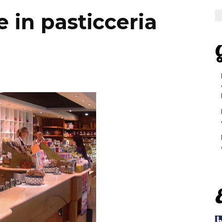
e in pasticceria
G