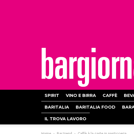
bargiornale
SPIRIT
VINO E BIRRA
CAFFÈ
BEV
BARITALIA
BARITALIA FOOD
BAR
IL TROVA LAVORO
Home
Bar trend
Caffè à la carte in pasticceria