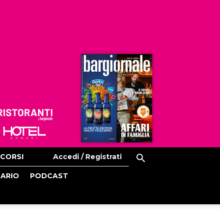
Ristoranti
Hoteldomani
CORSI
Accedi / Registrati
CARIO
PODCAST