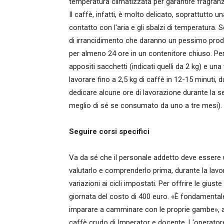
temperatura climatizzata per garantire fragran
Il caffè, infatti, è molto delicato, soprattutto un
contatto con l'aria e gli sbalzi di temperatura.
di irrancidimento che daranno un pessimo prodo
per almeno 24 ore in un contenitore chiuso. P
appositi sacchetti (indicati quelli da 2 kg) e u
lavorare fino a 2,5 kg di caffè in 12-15 minuti, 
dedicare alcune ore di lavorazione durante la se
meglio di sé se consumato da uno a tre mesi).
Seguire corsi specifici
Va da sé che il personale addetto deve essere 
valutarlo e comprenderlo prima, durante la lav
variazioni ai cicli impostati. Per offrire le giu
giornata del costo di 400 euro. «È fondamentale
imparare a camminare con le proprie gambe», af
caffè crudo di Imperator e docente. L'operatore