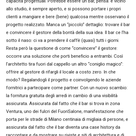
capacità progettuali. Potrebbe essere un bar, pensa: è vicino
allo studio, è sempre aperto, e si possono portare i propri
clienti a mangiare e bere (bene) qualcosa mentre osservano il
progetto realizzato. Manca un “piccolo” dettaglio: trovare il bar
e convincere il gestore della bontà della sua idea. Il bar ce l’ha
sotto il naso: ci va a prendere il caffè (quasi) tutti i giorni.
Resta però la questione di come “convincere” il gestore:
occorre una soluzione che porti beneficio a entrambi. Così
l’architetto tira fuori dal cappello un altro “coniglio magico”:
offrire al gestore di rifargli il locale a costo zero. In che
modo? Regalandogli il progetto e coinvolgendo le aziende
fornitrici a partecipare come partner. Con un nuovo scambio:
la fornitura gratuita degli arredi in cambio di una visibilità
assicurata. Assicurata dal fatto che il bar si trova in zona
Ventura, uno dei fulcri del FuoriSalone, manifestazione che
porta per le strade di Milano centinaia di migliaia di persone, e
assicurata dal fatto che il bar diventa una case history da
raccontare e da mostrare su riviste e siti di architettura e di