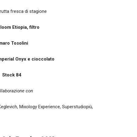
frutta fresca di stagione
oom Etiopia, filtro
aro Tosolini
mperial Onyx e cioccolato
Stock 84
ollaborazione con
eglevich, Mixology Experience, Superstudiopiù,