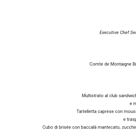
Executive Chef Se
Comte de Montaigne Bru
Multistrato al club sandwic
e m
Tartelletta caprese con mouss
e tras
Cubo di brisée con baccalà mantecato, zucchin