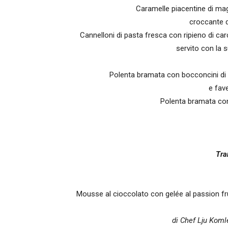
Caramelle piacentine di mag
croccante di
Cannelloni di pasta fresca con ripieno di c
servito con la s
Polenta bramata con bocconcini di g
e fav
Polenta bramata con
Tra
Mousse al cioccolato con gelée al passion fru
di Chef
Lju Koml