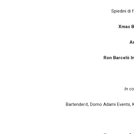
Spiedini di 
Xmas Bl
Am
Ron
Barcelò I
In c
Bartender.it, Domo Adami Events, K