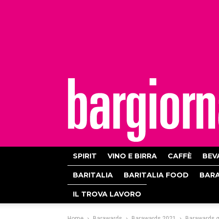
bargiornale
SPIRIT
VINO E BIRRA
CAFFÈ
BEV
BARITALIA
BARITALIA FOOD
BAR
IL TROVA LAVORO
Home
Barawards
Barawards 2021
Barawards g