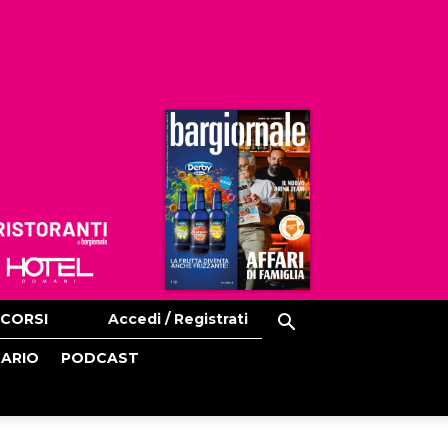
Ristoranti
Hoteldomani
CORSI
Accedi / Registrati
CARIO
PODCAST