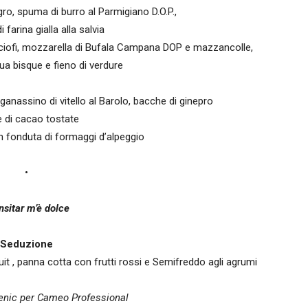
ro, spuma di burro al Parmigiano D.O.P.,
 farina gialla alla salvia
arciofi, mozzarella di Bufala Campana DOP e mazzancolle,
ua bisque e fieno di verdure
anassino di vitello al Barolo, bacche di ginepro
e di cacao tostate
 fonduta di formaggi d’alpeggio
•
nsitar m’è dolce
Seduzione
it , panna cotta con frutti rossi e Semifreddo agli agrumi
enic per Cameo Professional