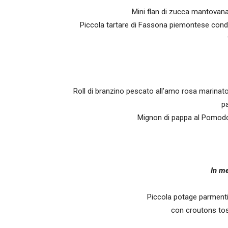
Mini flan di zucca mantovana
Piccola tartare di Fassona piemontese condita
Roll di branzino pescato all’amo rosa marinato 
p
Mignon di pappa al Pomodor
In m
Piccola potage parmenti
con croutons tost