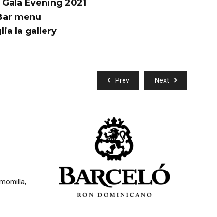
 Gala Evening 2021
Bar menu
lia la gallery
2
Prev
Next
In degust
Bloom J
Bushmills
Vermouth
amomilla,
Cold Bre