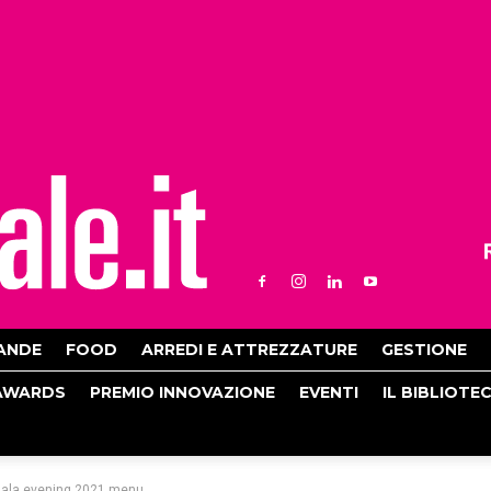
ANDE
FOOD
ARREDI E ATTREZZATURE
GESTIONE
AWARDS
PREMIO INNOVAZIONE
EVENTI
IL BIBLIOTE
ala evening 2021 menu