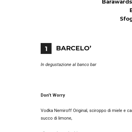
Barawards
Sfog
BARCELO’
1
In degustazione al banco bar
Don’t Worry
Vodka Nemiroff Original, sciroppo di miele e c
succo di limone,