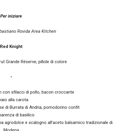
Per iniziare
bastiano Rovida Area Kitchen
Red Knight
t Grande Réserve, pillole di colore
•
h con sfilacci di pollo, bacon croccante
aio alla carota
e di Burrata di Andria, pomodorino confit
parenza di basilico
a agrodolce e scalogno all’aceto balsamico tradizionale di
Modena