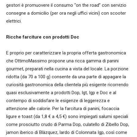
gestori è promuovere il consumo “on the road” con servizio
consegne a domicilio (per ora negli uffici vicini) con scooter
elettrici.
Ricche farciture con prodotti Doc
E proprio per caratterizzare la propria offerta gastronomica
che OttimoMassimo propone una ricca gamma di panini
gourmet, preparati nella cucina a vista del locale. La porzione
ridotta (da 70 a 100 g) consente da una parte di appagare la
curiosità gastronomica della clientela più esigente ricorrendo
quasi esclusivamente a prodotti Dop, Igt, Igp e Doc e al
contempo di soddisfare le esigenze di leggerezza e
attenzione alle calorie. Per la farcitura di panini, focaccia
ligure e toast (da 1,8 € a 4,5 €) sono impiegati salumi speciali
come prosciutto crudo di Parma Dop, culatello di Zibello Dop,
jamon iberico di Blàzquez, lardo di Colonnata Igp, così come