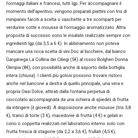
formaggi italiani e francesi, tutti Igp. Per accompagnare il
momento dell’aperitivo, vengono preparati piattini con tris di
minipanini farciti a scelta o vaschette a tre scomparti per
verdurine cotte e mousse di formaggio aromatizzato. Altra
proposta di successo sono le insalate realizzate sempre con
ingredienti Igp (da 3,5 a 6 €). In abbinamento non poteva
mancare una ricca scelta di vini Doc al bicchiere, dal bianco
Garganega La Collina dei Ciliegi (5€) al rosso Bolgheri Donna
Olimpia (8€), con possibilità anche di asporto della bottiglia
intera (chiusa). I clienti più golosi possono trovare ristoro
anche nel bancone a destra di quello principale, una vera e
propria Oasi Dolce, attirati dalla fontana perpetua di
cioccolato accompagnata da una schiera di spiedini di frutta
da intingere (il giovedì). A disposizione anche mousse (tris 3,8
€), tranci di torte (3 €), macedonie di frutta (4 €) e gelati in
cono o coppetta realizzati nel laboratorio interno solo con
frutta fresca di stagione (da 2,2 a 3,6 €), frullati (4,5 €),