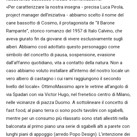
«Per caratterizzare la nostra insegna - precisa Luca Pirola,
project manager dell’iniziativa - abbiamo scelto il nome del
cane bassotto di Cosimo, il protagonista de “Il Barone
Rampante”, storico romanzo del 1957 di Italo Calvino, che
aveva giurato fin da giovane di vivere esclusivamente sugli
alberi. Abbiamo così adottato questo personaggio come
simbolo del concetto di pausa, sospensione, evasione
dall’affanno quotidiano, vita a contatto della natura. Non a
caso abbiamo voluto installare all’interno del nostro locale un
vero albero di castagno i cui rami raggiungono il secondo
livello del locale». OttimoMassimo apre le vetrine all’angolo di
via Spadari con via Victor Hugo, nel frenetico centro di Milano,
nelle vicinanze di piazza Duomo. A sottolineare il concetto di
fast food, al piano terra ci sono pochi tavolini con sgabelli,
mentre per un consumo più rilassato sono stati allestiti nella
balconata al primo piano una serie di sgabelli alti a parete con
lunghi piani di appoggio (arredo Popo Design). L’intenzione dei